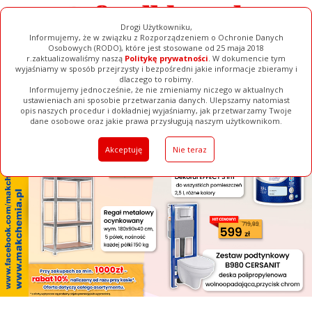
Drogi Użytkowniku,
Informujemy, że w związku z Rozporządzeniem o Ochronie Danych
Osobowych (RODO), które jest stosowane od 25 maja 2018
r.zaktualizowaliśmy naszą
Politykę prywatności
. W dokumencie tym
wyjaśniamy w sposób przejrzysty i bezpośredni jakie informacje zbieramy i
[ ZAMKNIJ ]
dlaczego to robimy.
Informujemy jednocześnie, że nie zmieniamy niczego w aktualnych
ustawieniach ani sposobie przetwarzania danych. Ulepszamy natomiast
opis naszych procedur i dokładniej wyjaśniamy, jak przetwarzamy Twoje
Galerie
Filmy
Baza Firm
Ogłoszenia
Pełna Wersja
dane osobowe oraz jakie prawa przysługują naszym użytkownikom.
Akceptuję
Nie teraz