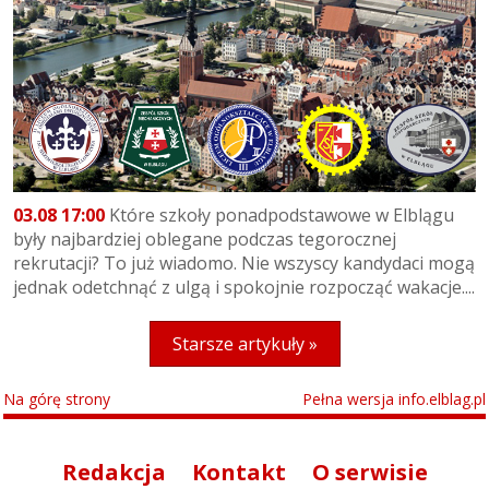
03.08 17:00
Które szkoły ponadpodstawowe w Elblągu
były najbardziej oblegane podczas tegorocznej
rekrutacji? To już wiadomo. Nie wszyscy kandydaci mogą
jednak odetchnąć z ulgą i spokojnie rozpocząć wakacje....
Starsze artykuły »
Na górę strony
Pełna wersja info.elblag.pl
Redakcja
Kontakt
O serwisie