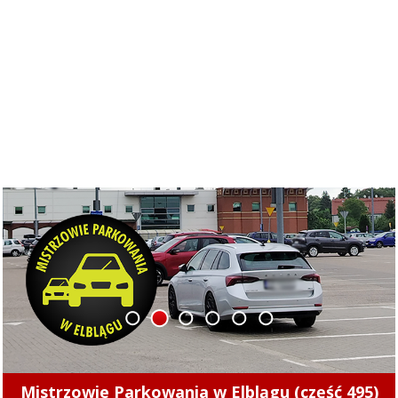
1
2
3
4
5
6
Kolejny nietrzeźwy kierowca z Elbląga za