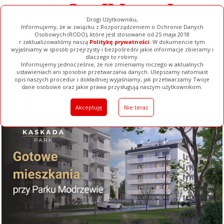
Drogi Użytkowniku,
Informujemy, że w związku z Rozporządzeniem o Ochronie Danych
Osobowych (RODO), które jest stosowane od 25 maja 2018
r.zaktualizowaliśmy naszą
Politykę prywatności
. W dokumencie tym
wyjaśniamy w sposób przejrzysty i bezpośredni jakie informacje zbieramy i
dlaczego to robimy.
Informujemy jednocześnie, że nie zmieniamy niczego w aktualnych
ustawieniach ani sposobie przetwarzania danych. Ulepszamy natomiast
opis naszych procedur i dokładniej wyjaśniamy, jak przetwarzamy Twoje
Galerie
Filmy
Baza Firm
Ogłoszenia
Pełna Wersja
dane osobowe oraz jakie prawa przysługują naszym użytkownikom.
Akceptuję
Nie teraz