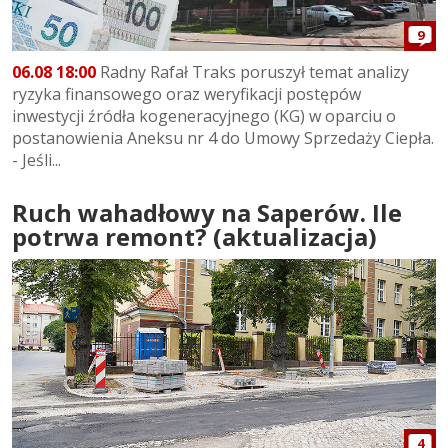
9
06.08 18:00
Radny Rafał Traks poruszył temat analizy
ryzyka finansowego oraz weryfikacji postępów
inwestycji źródła kogeneracyjnego (KG) w oparciu o
postanowienia Aneksu nr 4 do Umowy Sprzedaży Ciepła.
- Jeśli...
Ruch wahadłowy na Saperów. Ile
potrwa remont? (aktualizacja)
4