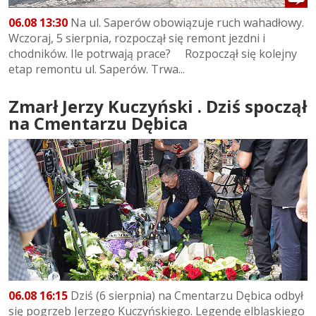
06.08 13:30
Na ul. Saperów obowiązuje ruch wahadłowy.
Wczoraj, 5 sierpnia, rozpoczął się remont jezdni i
chodników. Ile potrwają prace? Rozpoczął się kolejny
etap remontu ul. Saperów. Trwa...
Zmarł Jerzy Kuczyński . Dziś spoczął
na Cmentarzu Dębica
06.08 16:15
Dziś (6 sierpnia) na Cmentarzu Dębica odbył
się pogrzeb Jerzego Kuczyńskiego. Legendę elbląskiego