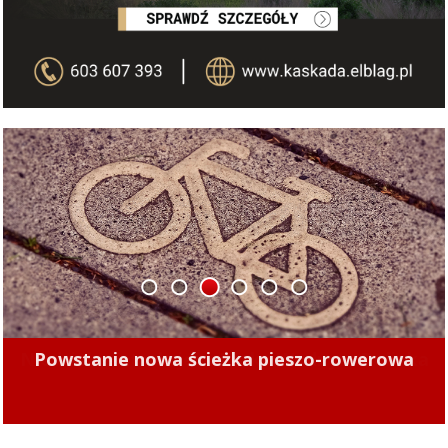
1
2
3
4
5
6
Powstanie nowa ścieżka pieszo-rowerowa