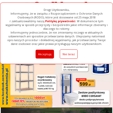
Drogi Użytkowniku,
Informujemy, że w związku z Rozporządzeniem o Ochronie Danych
Osobowych (RODO), które jest stosowane od 25 maja 2018
r.zaktualizowaliśmy naszą
Politykę prywatności
. W dokumencie tym
wyjaśniamy w sposób przejrzysty i bezpośredni jakie informacje zbieramy i
[ ZAMKNIJ ]
dlaczego to robimy.
Informujemy jednocześnie, że nie zmieniamy niczego w aktualnych
ustawieniach ani sposobie przetwarzania danych. Ulepszamy natomiast
opis naszych procedur i dokładniej wyjaśniamy, jak przetwarzamy Twoje
Galerie
Filmy
Baza Firm
Ogłoszenia
Pełna Wersja
dane osobowe oraz jakie prawa przysługują naszym użytkownikom.
Akceptuję
Nie teraz