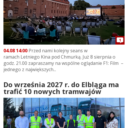
1
04.08 14:00
Przed nami kolejny seans w
ramach Letniego Kina pod Chmurką. Już 8 sierpnia o
godz. 21.00 zapraszamy na wspólne oglądanie F1: Film –
jednego z największych...
Do września 2027 r. do Elbląga ma
trafić 10 nowych tramwajów