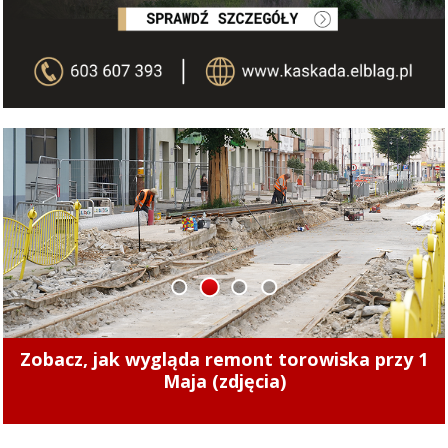
1
2
3
4
Zmiany cen ciepła w Elblągu. Nowe stawki
zaczęły obowiązywać od 1 sierpnia 2026 r.