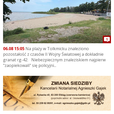
1
06.08 15:05
Na plaży w Tolkmicku znaleziono
pozostałość z czasów II Wojny Światowej a dokładnie
granat rg-42. Niebezpiecznym znaleziskiem najpierw
"zaopiekowali" się policyjni...