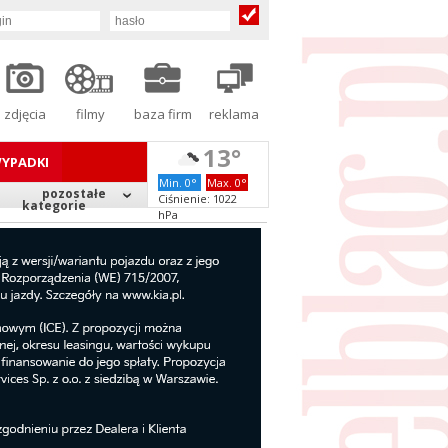
zdjęcia
filmy
baza firm
reklama
13°
YPADKI
Min. 0°
Max. 0°
pozostałe
Ciśnienie: 1022
kategorie
hPa