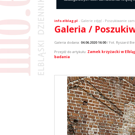
info.elblag.pl
-
Galerie zdjęć
- Poszukiwanie zamk
Galeria / Poszuki
Galeria dodana:
04.06.2020 16:00
/ Fot. Ryszard Bie
Zamek krzyżacki w Elbląg
Przejdź do artykułu:
badania