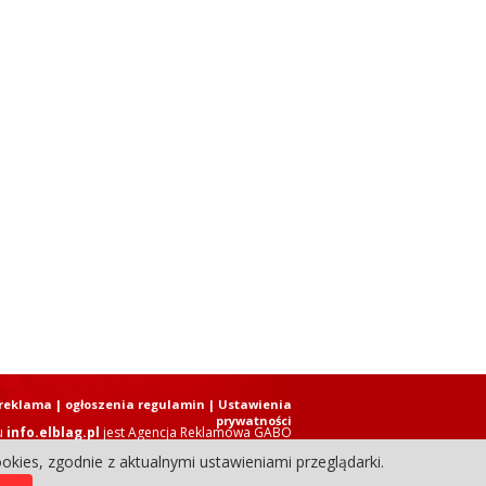
reklama
|
ogłoszenia regulamin
| Ustawienia
prywatności
u
info.elblag.pl
jest
Agencja Reklamowa GABO
okies, zgodnie z aktualnymi ustawieniami przeglądarki.
ziennik Internetowy. Wszystkie prawa zastrzeżone.