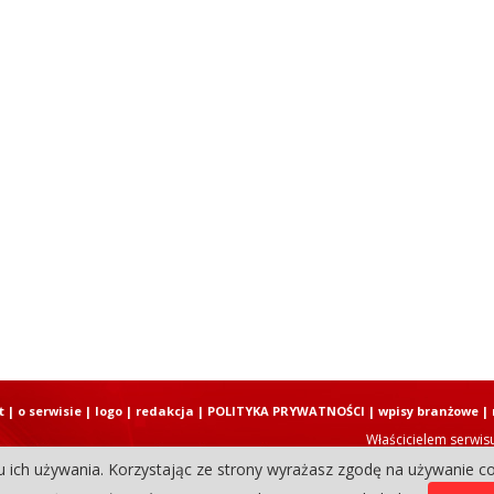
t
|
o serwisie
|
logo
|
redakcja
|
POLITYKA PRYWATNOŚCI
|
wpisy branżowe
|
Właścicielem serwis
u ich używania. Korzystając ze strony wyrażasz zgodę na używanie co
Copyright © 2004-2026 Elbląski D