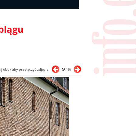
blągu
9
nij obok aby przełączyć zdjęcie
/ 16