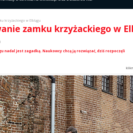
u krzyżackiego w Elblągu
wanie zamku krzyżackiego w El
l
u nadal jest zagadką. Naukowcy chcą ją rozwiązać, dziś rozpoczęli
klik