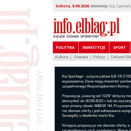
Sobota, 8.08.2026
,
Imieniny:
Iza, Cyprian
POLITYKA
INWESTYCJE
SPORT
Kultura
Oświata
Policja
Ciekawi Elb