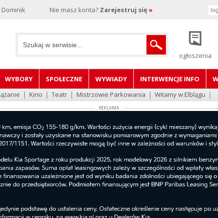
, Dominik
Nie masz konta?
Zarejestruj się
»
ogłoszenia
WYBORY
SPOŁECZNE
WYWIADY
INTERWENCJE INFO
W
lążanie
Kino
Teatr
Mistrzowie Parkowania
Witamy w Elblągu
REKLAMA