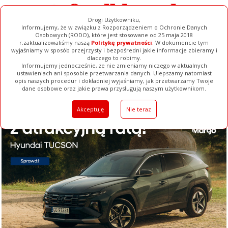
Drogi Użytkowniku,
Informujemy, że w związku z Rozporządzeniem o Ochronie Danych
Osobowych (RODO), które jest stosowane od 25 maja 2018
r.zaktualizowaliśmy naszą
Politykę prywatności
. W dokumencie tym
wyjaśniamy w sposób przejrzysty i bezpośredni jakie informacje zbieramy i
dlaczego to robimy.
Informujemy jednocześnie, że nie zmieniamy niczego w aktualnych
ustawieniach ani sposobie przetwarzania danych. Ulepszamy natomiast
opis naszych procedur i dokładniej wyjaśniamy, jak przetwarzamy Twoje
Galerie
Filmy
Baza Firm
Ogłoszenia
Pełna Wersja
dane osobowe oraz jakie prawa przysługują naszym użytkownikom.
Akceptuję
Nie teraz