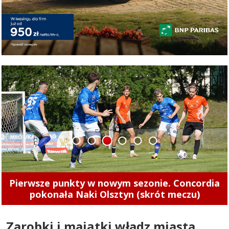
1
2
3
4
5
6
Pierwsze punkty w nowym sezonie. Concordia
pokonała Naki Olsztyn (skrót meczu)
Zarobki i majątki władz miasta