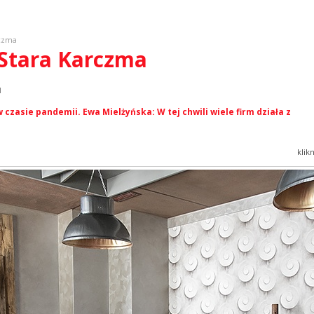
rczma
i Stara Karczma
l
 czasie pandemii. Ewa Mielżyńska: W tej chwili wiele firm działa z
klik