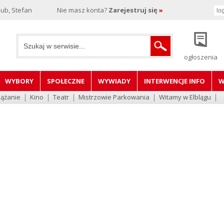
ub, Stefan
Nie masz konta?
Zarejestruj się
»
ogłoszenia
WYBORY
SPOŁECZNE
WYWIADY
INTERWENCJE INFO
W
lążanie
Kino
Teatr
Mistrzowie Parkowania
Witamy w Elblągu