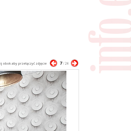
7
nij obok aby przełączyć zdjęcie
/ 24