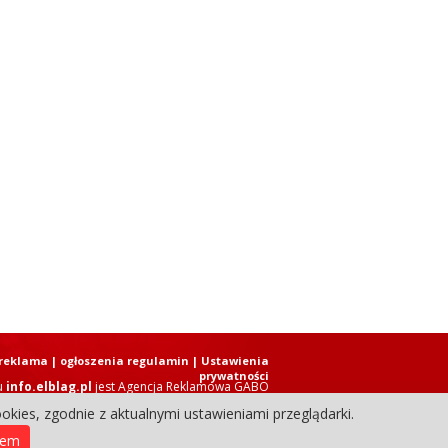
reklama
|
ogłoszenia regulamin
| Ustawienia
prywatności
u
info.elblag.pl
jest
Agencja Reklamowa GABO
okies, zgodnie z aktualnymi ustawieniami przeglądarki.
ziennik Internetowy. Wszystkie prawa zastrzeżone.
iem