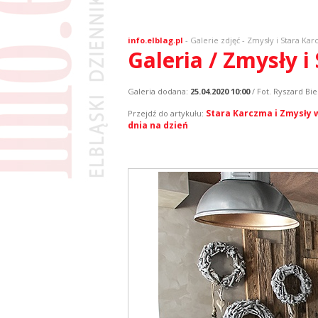
info.elblag.pl
-
Galerie zdjęć
- Zmysły i Stara Ka
Galeria / Zmysły 
Galeria dodana:
25.04.2020 10:00
/ Fot. Ryszard Bie
Stara Karczma i Zmysły w
Przejdź do artykułu:
dnia na dzień