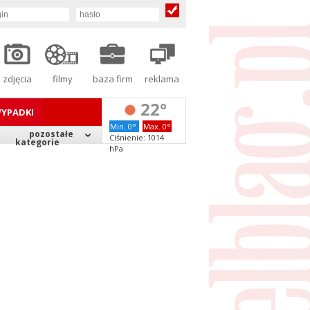
zdjęcia
filmy
baza firm
reklama
22°
YPADKI
Min. 0°
Max. 0°
pozostałe
Ciśnienie: 1014
kategorie
hPa