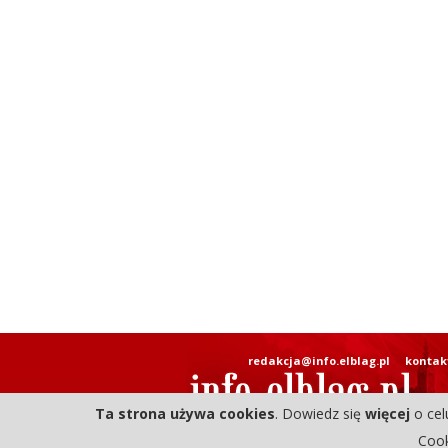
redakcja@info.elblag.pl
kontak
Ta strona używa cookies
. Dowiedz się
więcej
o cel
Cook