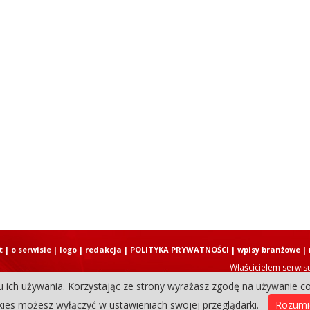
t
|
o serwisie
|
logo
|
redakcja
|
POLITYKA PRYWATNOŚCI
|
wpisy branżowe
|
Właścicielem serwis
u ich używania. Korzystając ze strony wyrażasz zgodę na używanie co
Copyright © 2004-2026 Elbląski D
ies możesz wyłączyć w ustawieniach swojej przeglądarki.
Rozum