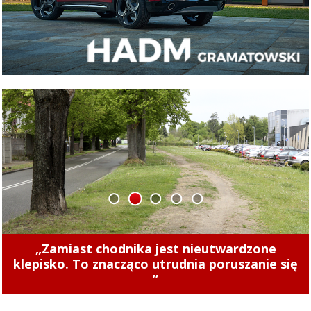
1
2
3
4
5
Concordia u siebie z Naki Olsztyn. Wygraj
„Zamiast chodnika jest nieutwardzone
klepisko. To znacząco utrudnia poruszanie się
rower!
”