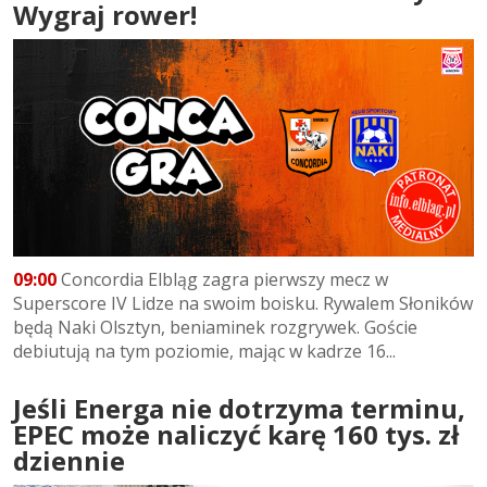
Wygraj rower!
09:00
Concordia Elbląg zagra pierwszy mecz w
Superscore IV Lidze na swoim boisku. Rywalem Słoników
będą Naki Olsztyn, beniaminek rozgrywek. Goście
debiutują na tym poziomie, mając w kadrze 16...
Jeśli Energa nie dotrzyma terminu,
EPEC może naliczyć karę 160 tys. zł
dziennie