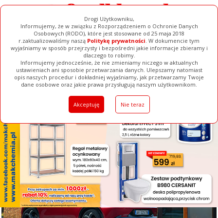
Drogi Użytkowniku,
Informujemy, że w związku z Rozporządzeniem o Ochronie Danych
Osobowych (RODO), które jest stosowane od 25 maja 2018
r.zaktualizowaliśmy naszą
Politykę prywatności
. W dokumencie tym
wyjaśniamy w sposób przejrzysty i bezpośredni jakie informacje zbieramy i
[ ZAMKNIJ ]
dlaczego to robimy.
Informujemy jednocześnie, że nie zmieniamy niczego w aktualnych
ustawieniach ani sposobie przetwarzania danych. Ulepszamy natomiast
opis naszych procedur i dokładniej wyjaśniamy, jak przetwarzamy Twoje
Galerie
Filmy
Baza Firm
Ogłoszenia
Pełna Wersja
dane osobowe oraz jakie prawa przysługują naszym użytkownikom.
Akceptuję
Nie teraz