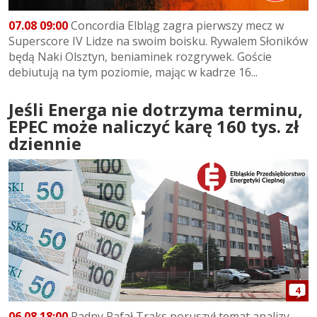
07.08 09:00
Concordia Elbląg zagra pierwszy mecz w
Superscore IV Lidze na swoim boisku. Rywalem Słoników
będą Naki Olsztyn, beniaminek rozgrywek. Goście
debiutują na tym poziomie, mając w kadrze 16...
Jeśli Energa nie dotrzyma terminu,
EPEC może naliczyć karę 160 tys. zł
dziennie
4
06.08 18:00
Radny Rafał Traks poruszył temat analizy