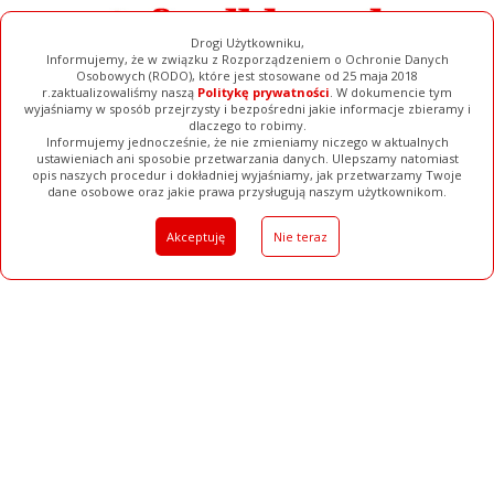
Drogi Użytkowniku,
Informujemy, że w związku z Rozporządzeniem o Ochronie Danych
Osobowych (RODO), które jest stosowane od 25 maja 2018
r.zaktualizowaliśmy naszą
Politykę prywatności
. W dokumencie tym
wyjaśniamy w sposób przejrzysty i bezpośredni jakie informacje zbieramy i
dlaczego to robimy.
Informujemy jednocześnie, że nie zmieniamy niczego w aktualnych
ustawieniach ani sposobie przetwarzania danych. Ulepszamy natomiast
opis naszych procedur i dokładniej wyjaśniamy, jak przetwarzamy Twoje
Galerie
Filmy
Baza Firm
Ogłoszenia
Pełna Wersja
dane osobowe oraz jakie prawa przysługują naszym użytkownikom.
Akceptuję
Nie teraz