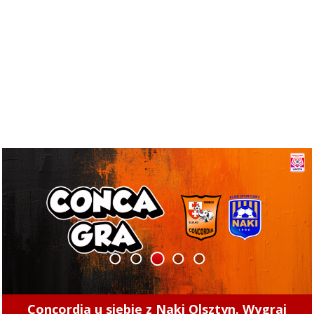
1
2
3
4
5
Concordia u siebie z Naki Olsztyn. Wygraj