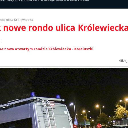
do ulica Królewiecka
 nowe rondo ulica Królewieck
l
 na nowo otwartym rondzie Królewiecka - Kościuszki
klikni