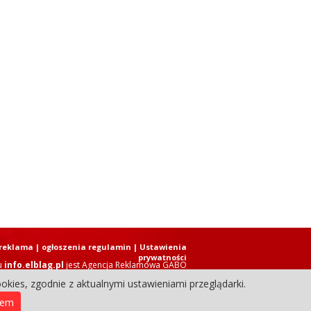
reklama
|
ogłoszenia regulamin
| Ustawienia
prywatności
u
info.elblag.pl
jest
Agencja Reklamowa GABO
okies, zgodnie z aktualnymi ustawieniami przeglądarki.
ziennik Internetowy. Wszystkie prawa zastrzeżone.
iem