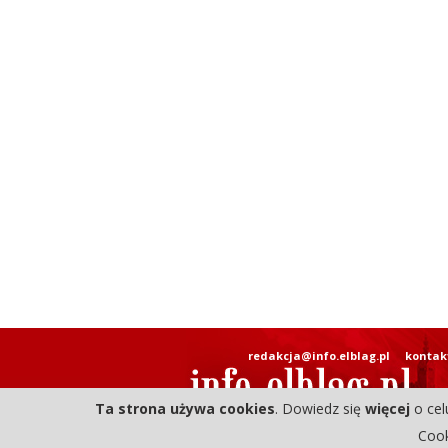
redakcja@info.elblag.pl
kontak
Ta strona używa cookies
. Dowiedz się
więcej
o cel
Cook