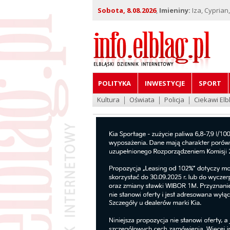
Sobota, 8.08.2026
,
Imieniny:
Iza, Cyprian
POLITYKA
INWESTYCJE
SPORT
Kultura
Oświata
Policja
Ciekawi Elb