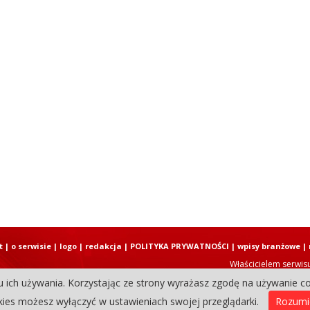
t
|
o serwisie
|
logo
|
redakcja
|
POLITYKA PRYWATNOŚCI
|
wpisy branżowe
|
Właścicielem serwis
u ich używania. Korzystając ze strony wyrażasz zgodę na używanie co
Copyright © 2004-2026 Elbląski D
ies możesz wyłączyć w ustawieniach swojej przeglądarki.
Rozum