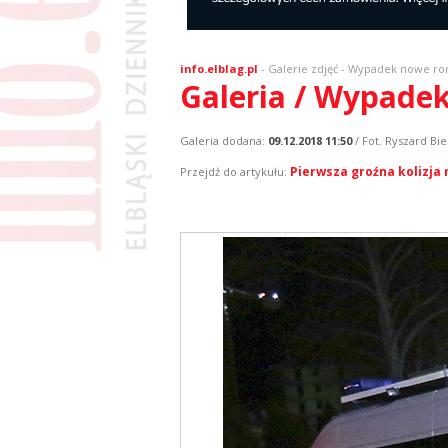
info.elblag.pl
-
Galerie zdjęć
- Wypadek nowe ron
Galeria / Wypadek
Galeria dodana:
09.12.2018 11:50
/ Fot. Ryszard Bie
Pierwsza groźna kolizja
Przejdź do artykułu: