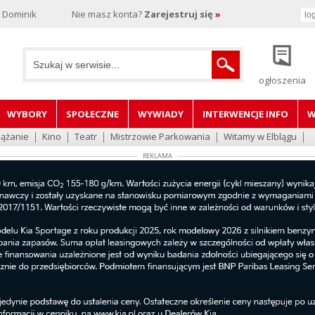
, Dominik
Nie masz konta?
Zarejestruj się
»
ogłoszenia
WYBORY
SPOŁECZNE
WYWIADY
INTERWENCJE INFO
W
lążanie
Kino
Teatr
Mistrzowie Parkowania
Witamy w Elblągu
REKLAMA