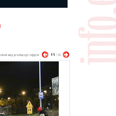
a
11
j obok aby przełączyć zdjęcie
/ 16