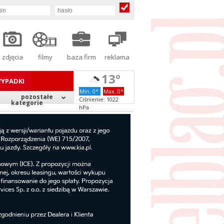
zdjęcia
filmy
baza firm
reklama
13°
YPADKI
Min. 0°
Max. 0°
pozostałe
Ciśnienie: 1022
kategorie
hPa