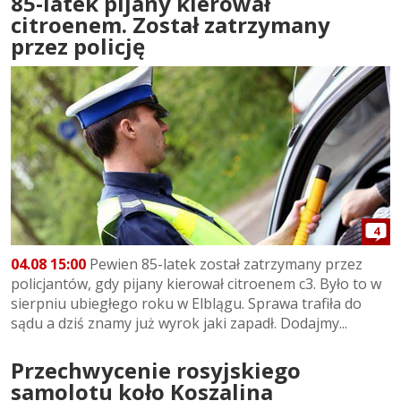
85-latek pijany kierował
citroenem. Został zatrzymany
przez policję
4
04.08 15:00
Pewien 85-latek został zatrzymany przez
policjantów, gdy pijany kierował citroenem c3. Było to w
sierpniu ubiegłego roku w Elblągu. Sprawa trafiła do
sądu a dziś znamy już wyrok jaki zapadł. Dodajmy...
Przechwycenie rosyjskiego
samolotu koło Koszalina