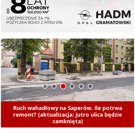
1
2
3
4
5
6
Ruch wahadłowy na Saperów. Ile potrwa
remont? (aktualizacja: jutro ulica będzie
zamknięta)