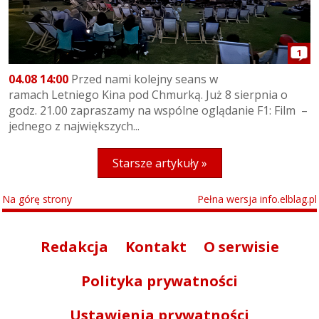
1
04.08 14:00
Przed nami kolejny seans w
ramach Letniego Kina pod Chmurką. Już 8 sierpnia o
godz. 21.00 zapraszamy na wspólne oglądanie F1: Film –
jednego z największych...
Starsze artykuły »
Na górę strony
Pełna wersja info.elblag.pl
Redakcja
Kontakt
O serwisie
Polityka prywatności
Ustawienia prywatności