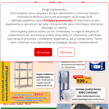
Drogi Użytkowniku,
Informujemy, że w związku z Rozporządzeniem o Ochronie Danych
Osobowych (RODO), które jest stosowane od 25 maja 2018
r.zaktualizowaliśmy naszą
Politykę prywatności
. W dokumencie tym
wyjaśniamy w sposób przejrzysty i bezpośredni jakie informacje zbieramy i
[ ZAMKNIJ ]
dlaczego to robimy.
Informujemy jednocześnie, że nie zmieniamy niczego w aktualnych
ustawieniach ani sposobie przetwarzania danych. Ulepszamy natomiast
opis naszych procedur i dokładniej wyjaśniamy, jak przetwarzamy Twoje
Galerie
Filmy
Baza Firm
Ogłoszenia
Pełna Wersja
dane osobowe oraz jakie prawa przysługują naszym użytkownikom.
Akceptuję
Nie teraz