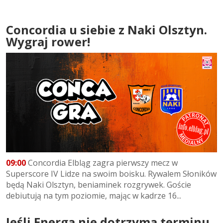
Concordia u siebie z Naki Olsztyn.
Wygraj rower!
09:00
Concordia Elbląg zagra pierwszy mecz w
Superscore IV Lidze na swoim boisku. Rywalem Słoników
będą Naki Olsztyn, beniaminek rozgrywek. Goście
debiutują na tym poziomie, mając w kadrze 16...
Jeśli Energa nie dotrzyma terminu,