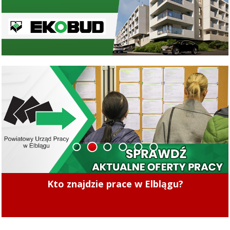
1
2
3
4
5
6
S7: Zablokowany wjazd do Elbląga w
miejscowości Kazimierzowo