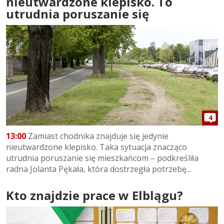
nieutwardzone klepisko. To
utrudnia poruszanie się
4
13:00
Zamiast chodnika znajduje się jedynie
nieutwardzone klepisko. Taka sytuacja znacząco
utrudnia poruszanie się mieszkańcom – podkreśliła
radna Jolanta Pękała, która dostrzegła potrzebę...
Kto znajdzie prace w Elblągu?