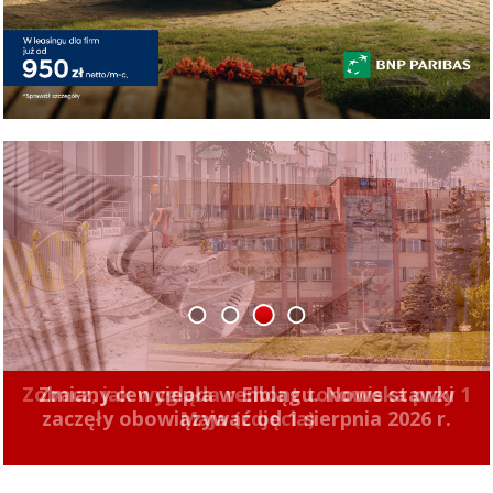
1
2
3
4
Zmiany cen ciepła w Elblągu. Nowe stawki
zaczęły obowiązywać od 1 sierpnia 2026 r.