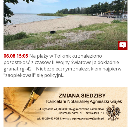
1
06.08 15:05
Na plaży w Tolkmicku znaleziono
pozostałość z czasów II Wojny Światowej a dokładnie
granat rg-42. Niebezpiecznym znaleziskiem najpierw
"zaopiekowali" się policyjni...