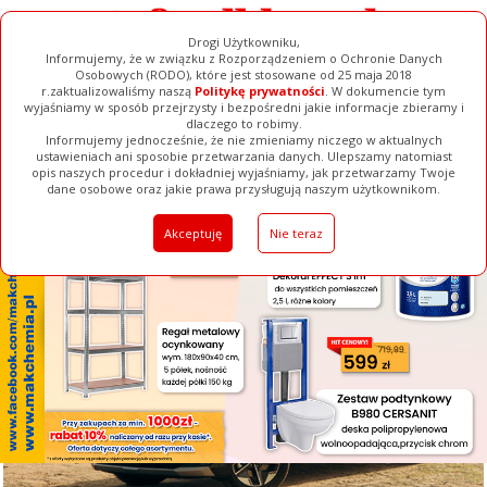
Drogi Użytkowniku,
Informujemy, że w związku z Rozporządzeniem o Ochronie Danych
Osobowych (RODO), które jest stosowane od 25 maja 2018
r.zaktualizowaliśmy naszą
Politykę prywatności
. W dokumencie tym
wyjaśniamy w sposób przejrzysty i bezpośredni jakie informacje zbieramy i
[ ZAMKNIJ ]
dlaczego to robimy.
Informujemy jednocześnie, że nie zmieniamy niczego w aktualnych
ustawieniach ani sposobie przetwarzania danych. Ulepszamy natomiast
opis naszych procedur i dokładniej wyjaśniamy, jak przetwarzamy Twoje
Galerie
Filmy
Baza Firm
Ogłoszenia
Pełna Wersja
dane osobowe oraz jakie prawa przysługują naszym użytkownikom.
Akceptuję
Nie teraz