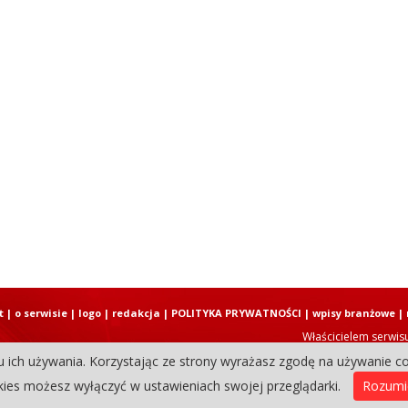
t
|
o serwisie
|
logo
|
redakcja
|
POLITYKA PRYWATNOŚCI
|
wpisy branżowe
|
Właścicielem serwis
u ich używania. Korzystając ze strony wyrażasz zgodę na używanie co
Copyright © 2004-2026 Elbląski D
ies możesz wyłączyć w ustawieniach swojej przeglądarki.
Rozum
0.15935897827148