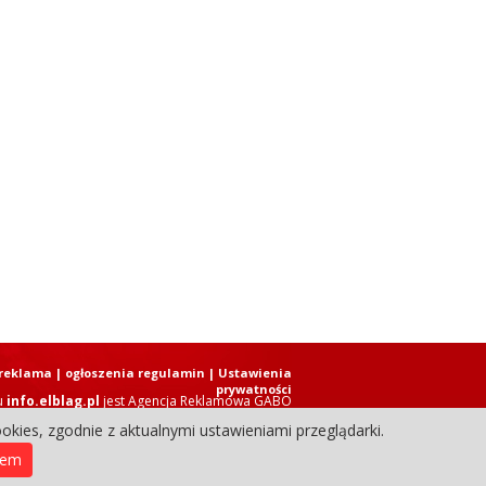
reklama
|
ogłoszenia regulamin
| Ustawienia
prywatności
u
info.elblag.pl
jest
Agencja Reklamowa GABO
okies, zgodnie z aktualnymi ustawieniami przeglądarki.
ziennik Internetowy. Wszystkie prawa zastrzeżone.
iem