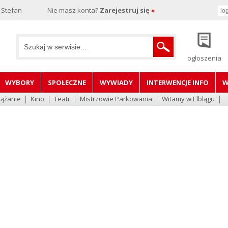
 Stefan
Nie masz konta?
Zarejestruj się
»
ogłoszenia
WYBORY
SPOŁECZNE
WYWIADY
INTERWENCJE INFO
W
lążanie
Kino
Teatr
Mistrzowie Parkowania
Witamy w Elblągu