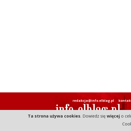
redakcja@info.elblag.pl
kontak
Ta strona używa cookies
. Dowiedz się
więcej
o cel
Cook