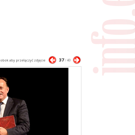
37
j obok aby przełączyć zdjęcie
/ 40