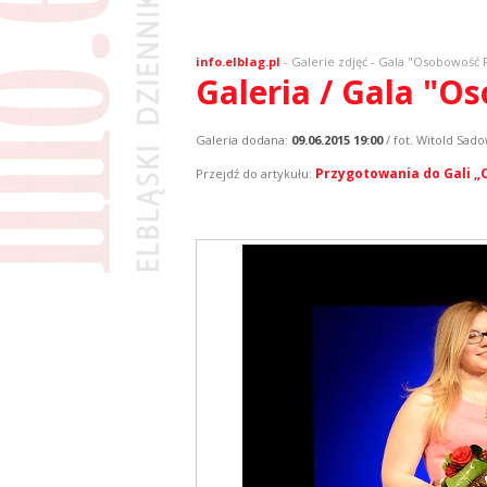
info.elblag.pl
-
Galerie zdjęć
- Gala "Osobowość 
Galeria / Gala "O
Galeria dodana:
09.06.2015 19:00
/ fot. Witold Sado
Przygotowania do Gali „O
Przejdź do artykułu: