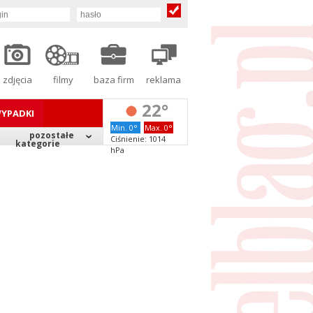
zdjęcia
filmy
baza firm
reklama
22°
YPADKI
Min. 0°
Max. 0°
pozostałe
Ciśnienie: 1014
kategorie
hPa