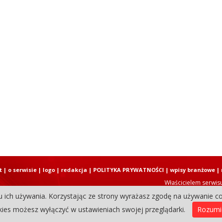
t
|
o serwisie
|
logo
|
redakcja
|
POLITYKA PRYWATNOŚCI
|
wpisy branżowe
|
Właścicielem serwis
u ich używania. Korzystając ze strony wyrażasz zgodę na używanie co
Copyright © 2004-2026 Elbląski D
ies możesz wyłączyć w ustawieniach swojej przeglądarki.
Rozum
0.13450002670288