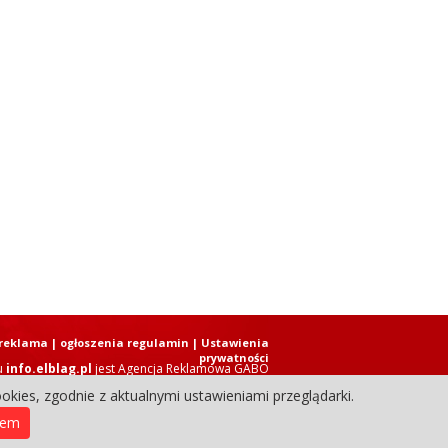
reklama
|
ogłoszenia regulamin
| Ustawienia
prywatności
u
info.elblag.pl
jest
Agencja Reklamowa GABO
okies, zgodnie z aktualnymi ustawieniami przeglądarki.
ziennik Internetowy. Wszystkie prawa zastrzeżone.
iem