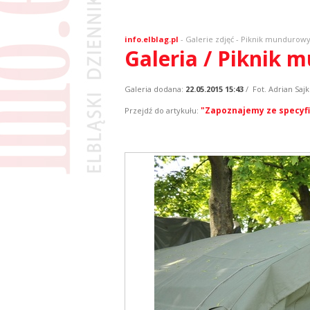
info.elblag.pl
-
Galerie zdjęć
- Piknik mundurow
Galeria / Piknik
Galeria dodana:
22.05.2015 15:43
/ Fot. Adrian Saj
"Zapoznajemy ze specyfi
Przejdź do artykułu: