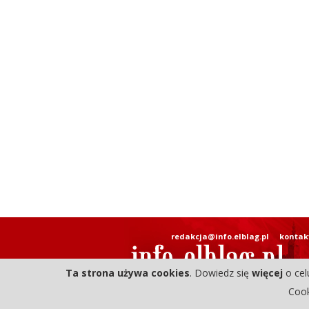
redakcja@info.elblag.pl
kontak
Ta strona używa cookies
. Dowiedz się
więcej
o cel
Cook