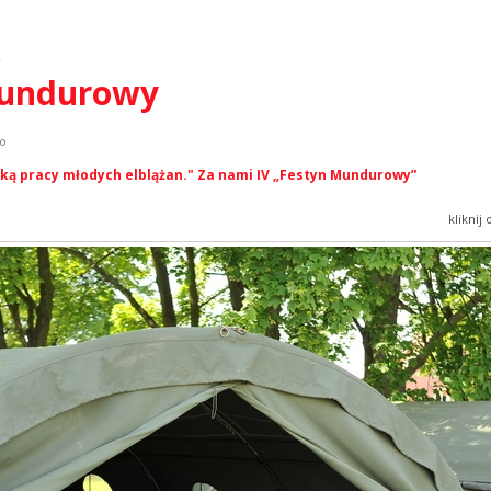
y
 mundurowy
ko
ką pracy młodych elblążan." Za nami IV „Festyn Mundurowy”
kliknij