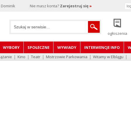
, Dominik
Nie masz konta?
Zarejestruj się
»
ogłoszenia
WYBORY
SPOŁECZNE
WYWIADY
INTERWENCJE INFO
W
lążanie
Kino
Teatr
Mistrzowie Parkowania
Witamy w Elblągu