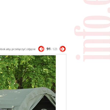
91
 obok aby przełączyć zdjęcie
/ 121