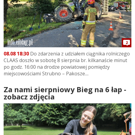
2
08.08 18:30
Do zdarzenia z udziałem ciągnika rolniczego
CLAAS doszło w sobotę 8 sierpnia br. kilkanaście minut
po godz. 16:00 na drodze powiatowej pomiędzy
miejscowościami Strubno – Pakosze....
Za nami sierpniowy Bieg na 6 łap -
zobacz zdjęcia