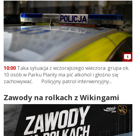
1
10:00
Taka sytuacja z wczorajszego wieczora: grupa ok.
10 osób w Parku Planty ma pić alkohol i głośno się
zachowywać. Policyjny patrol interwencyjny...
Zawody na rolkach z Wikingami