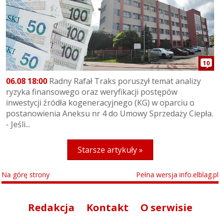
10
06.08 18:00
Radny Rafał Traks poruszył temat analizy
ryzyka finansowego oraz weryfikacji postępów
inwestycji źródła kogeneracyjnego (KG) w oparciu o
postanowienia Aneksu nr 4 do Umowy Sprzedaży Ciepła.
- Jeśli...
Starsze artykuły »
Na górę strony
Pełna wersja info.elblag.pl
Redakcja
Kontakt
O serwisie