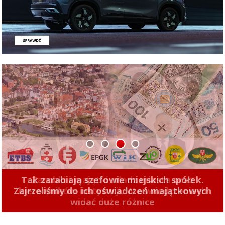
1
2
3
4
Tak zarabiają szefowie miejskich spółek.
Zajrzeliśmy do ich oświadczeń majątkowych