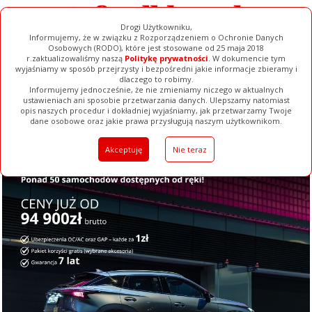
Drogi Użytkowniku,
Informujemy, że w związku z Rozporządzeniem o Ochronie Danych
Osobowych (RODO), które jest stosowane od 25 maja 2018
r.zaktualizowaliśmy naszą
Politykę prywatności
. W dokumencie tym
wyjaśniamy w sposób przejrzysty i bezpośredni jakie informacje zbieramy i
dlaczego to robimy.
Informujemy jednocześnie, że nie zmieniamy niczego w aktualnych
ustawieniach ani sposobie przetwarzania danych. Ulepszamy natomiast
opis naszych procedur i dokładniej wyjaśniamy, jak przetwarzamy Twoje
Galerie
Filmy
Baza Firm
Ogłoszenia
Pełna Wersja
dane osobowe oraz jakie prawa przysługują naszym użytkownikom.
Akceptuję
Nie teraz