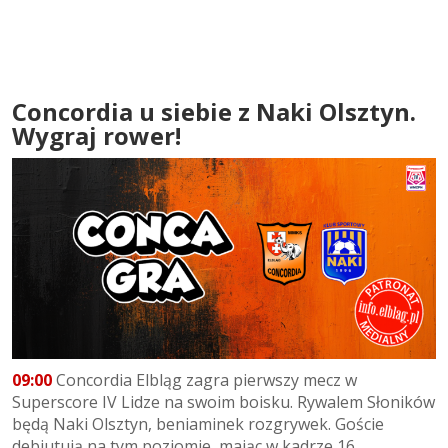
Concordia u siebie z Naki Olsztyn.
Wygraj rower!
09:00
Concordia Elbląg zagra pierwszy mecz w
Superscore IV Lidze na swoim boisku. Rywalem Słoników
będą Naki Olsztyn, beniaminek rozgrywek. Goście
debiutują na tym poziomie, mając w kadrze 16...