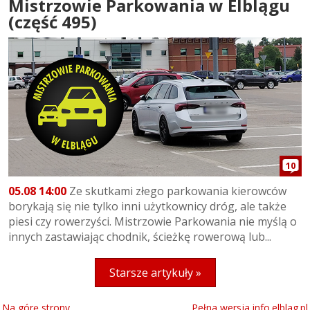
Mistrzowie Parkowania w Elblągu
(część 495)
10
05.08 14:00
Ze skutkami złego parkowania kierowców
borykają się nie tylko inni użytkownicy dróg, ale także
piesi czy rowerzyści. Mistrzowie Parkowania nie myślą o
innych zastawiając chodnik, ścieżkę rowerową lub...
Starsze artykuły »
Na górę strony
Pełna wersja info.elblag.pl