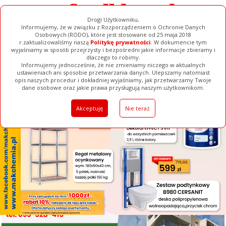
Drogi Użytkowniku,
Informujemy, że w związku z Rozporządzeniem o Ochronie Danych
Osobowych (RODO), które jest stosowane od 25 maja 2018
r.zaktualizowaliśmy naszą
Politykę prywatności
. W dokumencie tym
wyjaśniamy w sposób przejrzysty i bezpośredni jakie informacje zbieramy i
[ ZAMKNIJ ]
dlaczego to robimy.
Informujemy jednocześnie, że nie zmieniamy niczego w aktualnych
ustawieniach ani sposobie przetwarzania danych. Ulepszamy natomiast
opis naszych procedur i dokładniej wyjaśniamy, jak przetwarzamy Twoje
Galerie
Filmy
Baza Firm
Ogłoszenia
Pełna Wersja
dane osobowe oraz jakie prawa przysługują naszym użytkownikom.
Akceptuję
Nie teraz