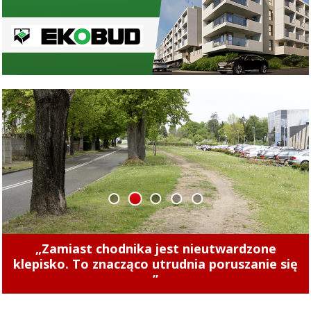
1
2
3
4
5
Concordia u siebie z Naki Olsztyn. Wygraj
rower!