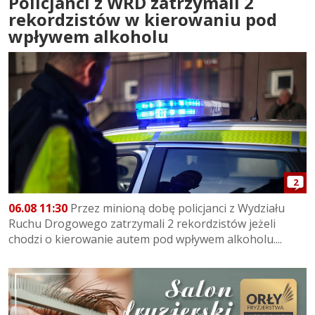
Policjanci z WRD zatrzymali 2
rekordzistów w kierowaniu pod
wpływem alkoholu
2
06.08 11:30
Przez minioną dobę policjanci z Wydziału
Ruchu Drogowego zatrzymali 2 rekordzistów jeżeli
chodzi o kierowanie autem pod wpływem alkoholu....