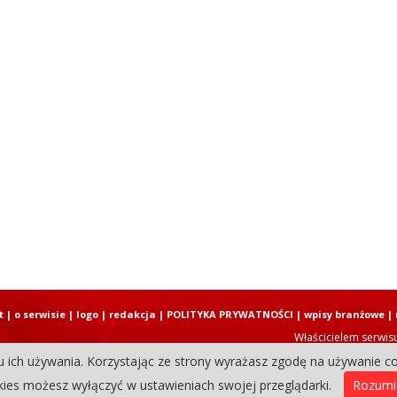
t
|
o serwisie
|
logo
|
redakcja
|
POLITYKA PRYWATNOŚCI
|
wpisy branżowe
|
Właścicielem serwis
u ich używania. Korzystając ze strony wyrażasz zgodę na używanie co
Copyright © 2004-2026 Elbląski D
ies możesz wyłączyć w ustawieniach swojej przeglądarki.
Rozum