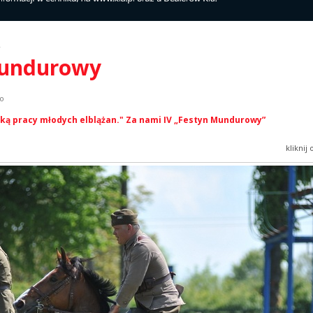
y
 mundurowy
ko
ką pracy młodych elblążan." Za nami IV „Festyn Mundurowy”
kliknij