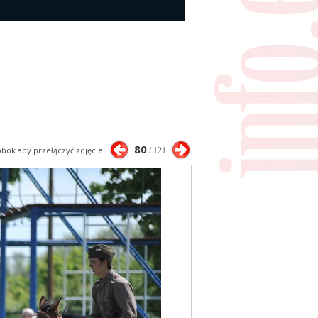
80
 obok aby przełączyć zdjęcie
/ 121