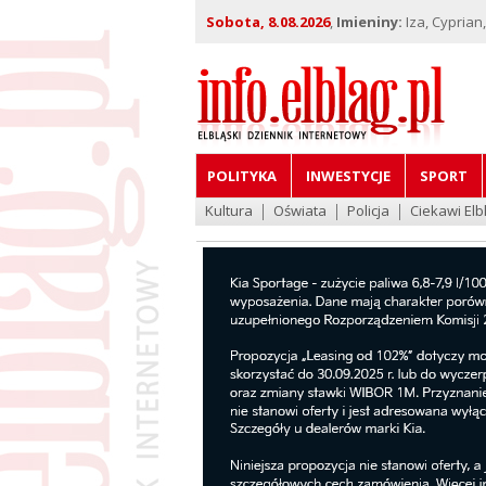
Sobota, 8.08.2026
,
Imieniny:
Iza, Cyprian
POLITYKA
INWESTYCJE
SPORT
Kultura
Oświata
Policja
Ciekawi Elb