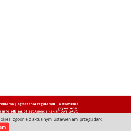
reklama
|
ogłoszenia regulamin
| Ustawienia
prywatności
u
info.elblag.pl
jest
Agencja Reklamowa GABO
okies, zgodnie z aktualnymi ustawieniami przeglądarki.
ziennik Internetowy. Wszystkie prawa zastrzeżone.
iem