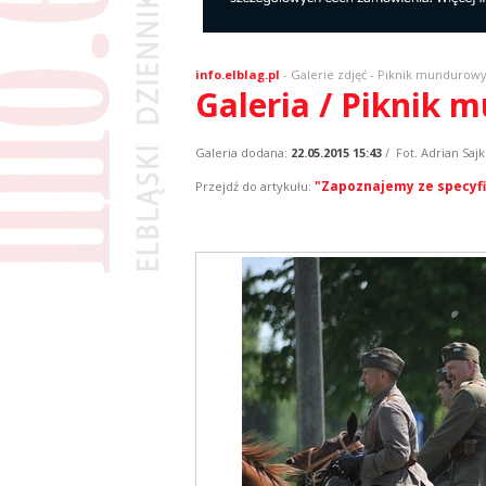
info.elblag.pl
-
Galerie zdjęć
- Piknik mundurow
Galeria / Piknik
Galeria dodana:
22.05.2015 15:43
/ Fot. Adrian Saj
"Zapoznajemy ze specyfi
Przejdź do artykułu: