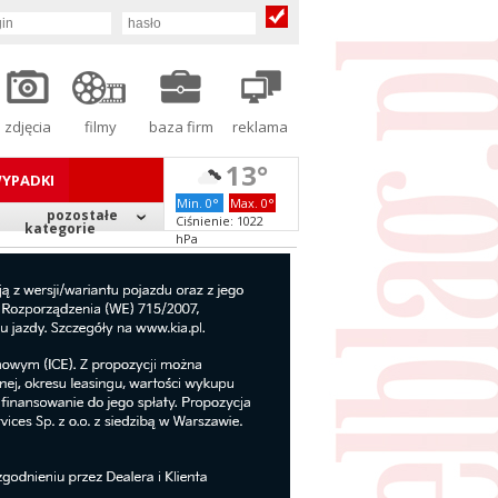
zdjęcia
filmy
baza firm
reklama
13°
YPADKI
Min. 0°
Max. 0°
pozostałe
Ciśnienie: 1022
kategorie
hPa