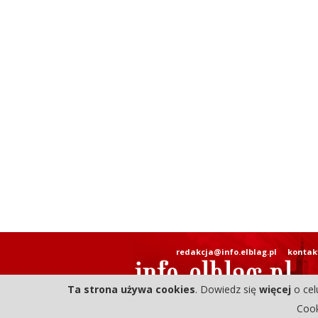
redakcja@info.elblag.pl
kontak
Ta strona używa cookies
. Dowiedz się
więcej
o cel
Cook