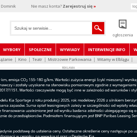
, Dominik
Nie masz konta?
Zarejestruj się
»
ogłoszenia
WYBORY
SPOŁECZNE
WYWIADY
INTERWENCJE INFO
W
lążanie
Kino
Teatr
Mistrzowie Parkowania
Witamy w Elblągu
REKLAMA