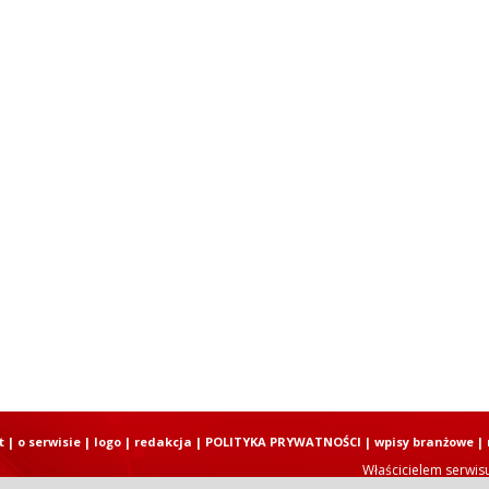
t
|
o serwisie
|
logo
|
redakcja
|
POLITYKA PRYWATNOŚCI
|
wpisy branżowe
|
Właścicielem serwis