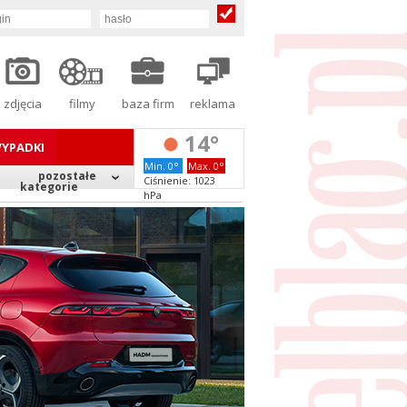
zdjęcia
filmy
baza firm
reklama
14°
YPADKI
Min. 0°
Max. 0°
pozostałe
Ciśnienie: 1023
kategorie
hPa