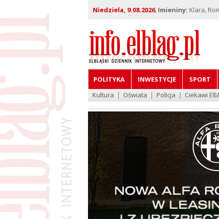
Niedziela, 9.08.2026
,
Imieniny:
Klara, Ro
POLITYKA
INWESTYCJE
SPORT
Kultura
Oświata
Policja
Ciekawi Elb