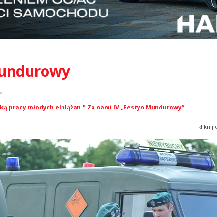
y
 mundurowy
ko
ką pracy młodych elblążan." Za nami IV „Festyn Mundurowy”
kliknij