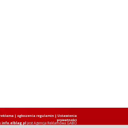
reklama
|
ogłoszenia regulamin
| Ustawienia
prywatności
u
info.elblag.pl
jest
Agencja Reklamowa GABO