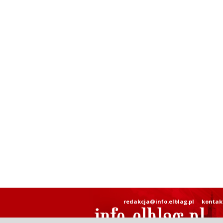
redakcja@info.elblag.pl
kontak