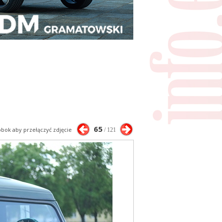
65
 obok aby przełączyć zdjęcie
/ 121