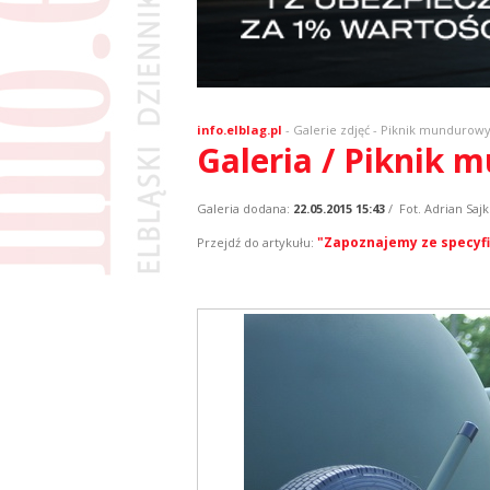
info.elblag.pl
-
Galerie zdjęć
- Piknik mundurow
Galeria / Piknik
Galeria dodana:
22.05.2015 15:43
/ Fot. Adrian Saj
"Zapoznajemy ze specyfi
Przejdź do artykułu: