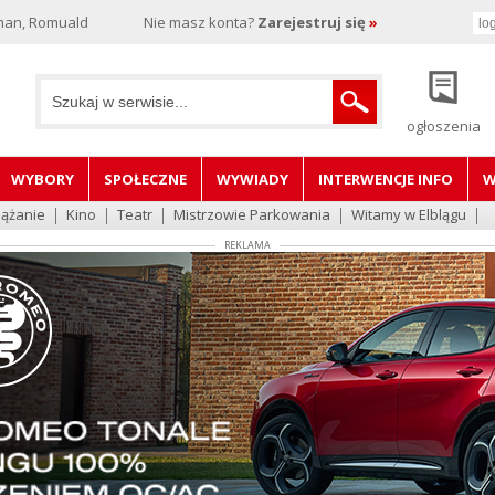
man, Romuald
Nie masz konta?
Zarejestruj się
»
ogłoszenia
WYBORY
SPOŁECZNE
WYWIADY
INTERWENCJE INFO
W
lążanie
Kino
Teatr
Mistrzowie Parkowania
Witamy w Elblągu
REKLAMA