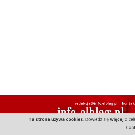
redakcja@info.elblag.pl
kontak
Ta strona używa cookies
. Dowiedz się
więcej
o cel
Cook