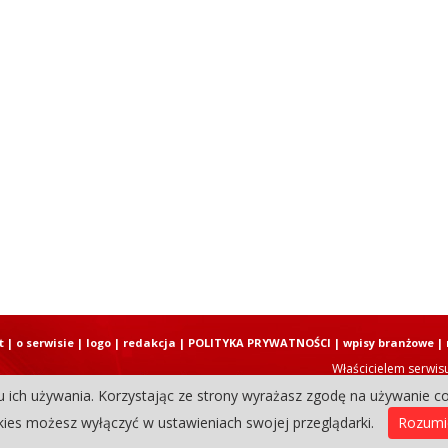
t
|
o serwisie
|
logo
|
redakcja
|
POLITYKA PRYWATNOŚCI
|
wpisy branżowe
|
Właścicielem serwis
u ich używania. Korzystając ze strony wyrażasz zgodę na używanie co
Copyright © 2004-2026 Elbląski D
ies możesz wyłączyć w ustawieniach swojej przeglądarki.
Rozum
0.14248991012573