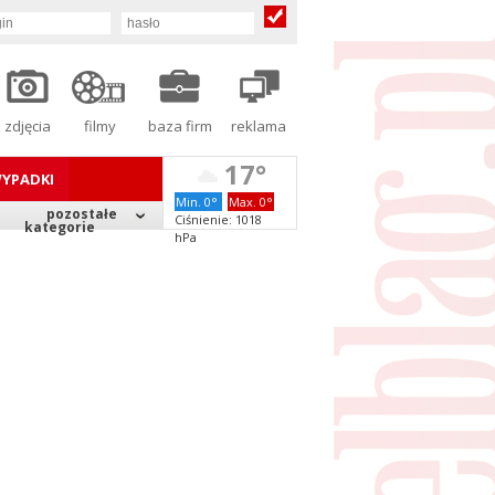
zdjęcia
filmy
baza firm
reklama
17°
YPADKI
Min. 0°
Max. 0°
pozostałe
Ciśnienie: 1018
kategorie
hPa