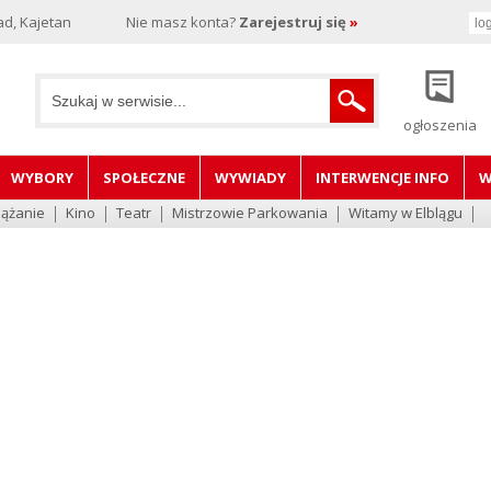
d, Kajetan
Nie masz konta?
Zarejestruj się
»
ogłoszenia
WYBORY
SPOŁECZNE
WYWIADY
INTERWENCJE INFO
W
lążanie
Kino
Teatr
Mistrzowie Parkowania
Witamy w Elblągu