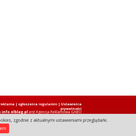
reklama
|
ogłoszenia regulamin
| Ustawienia
prywatności
u
info.elblag.pl
jest
Agencja Reklamowa GABO
okies, zgodnie z aktualnymi ustawieniami przeglądarki.
ziennik Internetowy. Wszystkie prawa zastrzeżone.
iem