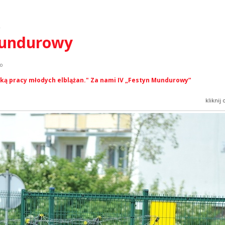
y
 mundurowy
ko
ką pracy młodych elblążan." Za nami IV „Festyn Mundurowy”
kliknij