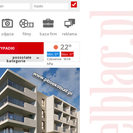
zdjęcia
filmy
baza firm
reklama
22°
YPADKI
Min. 0°
Max. 0°
pozostałe
Ciśnienie: 1014
kategorie
hPa