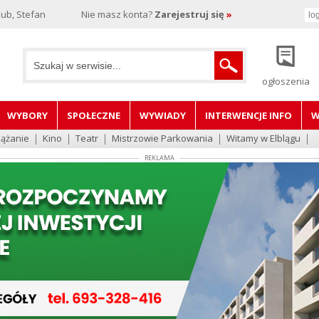
ub, Stefan
Nie masz konta?
Zarejestruj się
»
ogłoszenia
WYBORY
SPOŁECZNE
WYWIADY
INTERWENCJE INFO
W
lążanie
Kino
Teatr
Mistrzowie Parkowania
Witamy w Elblągu
REKLAMA