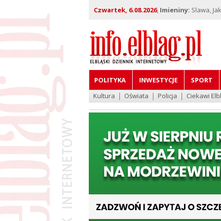
Czwartek, 6.08.2026
,
Imieniny:
Slawa, Jak
POLITYKA
INWESTYCJE
SPORT
Kultura
Oświata
Policja
Ciekawi Elb