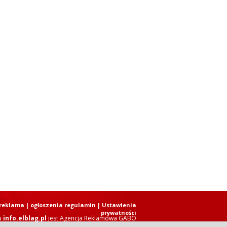
reklama
|
ogłoszenia regulamin
| Ustawienia
prywatności
u
info.elblag.pl
jest
Agencja Reklamowa GABO