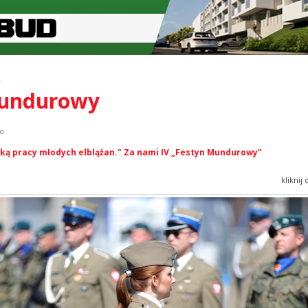
y
 mundurowy
ko
ką pracy młodych elblążan." Za nami IV „Festyn Mundurowy”
kliknij