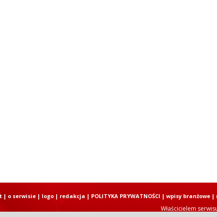
t
|
o serwisie
|
logo
|
redakcja
|
POLITYKA PRYWATNOŚCI
|
wpisy branżowe
|
Właścicielem serwis