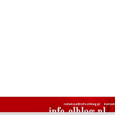
redakcja@info.elblag.pl
kontak