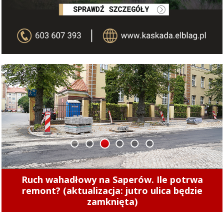
1
2
3
4
5
6
Ruch wahadłowy na Saperów. Ile potrwa
remont? (aktualizacja: jutro ulica będzie
zamknięta)