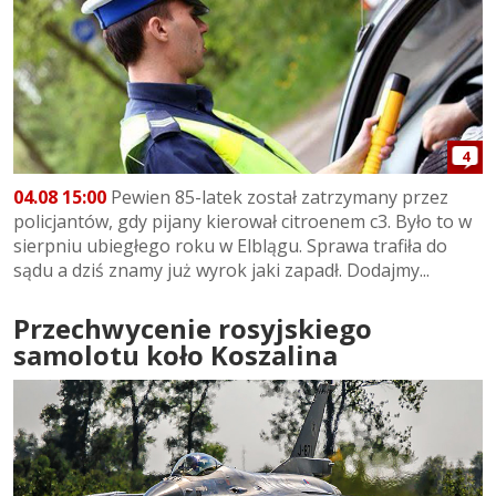
4
04.08 15:00
Pewien 85-latek został zatrzymany przez
policjantów, gdy pijany kierował citroenem c3. Było to w
sierpniu ubiegłego roku w Elblągu. Sprawa trafiła do
sądu a dziś znamy już wyrok jaki zapadł. Dodajmy...
Przechwycenie rosyjskiego
samolotu koło Koszalina