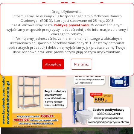
Drogi Użytkowniku,
Informujemy, że w związku z Rozporządzeniem o Ochronie Danych
Osobowych (RODO), które jest stosowane od 25 maja 2018
r.zaktualizowaliśmy naszą
Politykę prywatności
. W dokumencie tym
wyjaśniamy w sposób przejrzysty i bezpośredni jakie informacje zbieramy i
[ ZAMKNIJ ]
dlaczego to robimy.
Informujemy jednocześnie, że nie zmieniamy niczego w aktualnych
ustawieniach ani sposobie przetwarzania danych. Ulepszamy natomiast
opis naszych procedur i dokładniej wyjaśniamy, jak przetwarzamy Twoje
Galerie
Filmy
Baza Firm
Ogłoszenia
Pełna Wersja
dane osobowe oraz jakie prawa przysługują naszym użytkownikom.
Akceptuję
Nie teraz