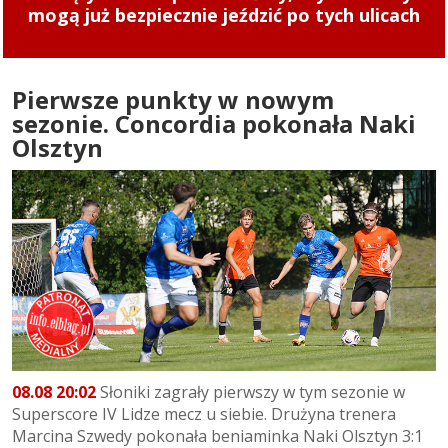
mogą już bezpiecznie jeździć po tych ulicach
Pierwsze punkty w nowym
sezonie. Concordia pokonała Naki
Olsztyn
08.08 20:02
Słoniki zagrały pierwszy w tym sezonie w
Superscore IV Lidze mecz u siebie. Drużyna trenera
Marcina Szwedy pokonała beniaminka Naki Olsztyn 3:1