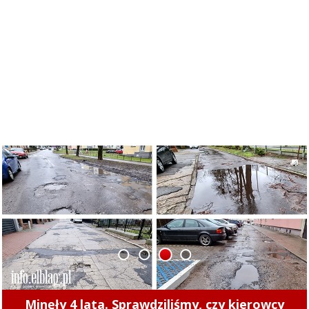
1
2
3
4
Minęły 4 lata. Sprawdziliśmy, czy kierowcy