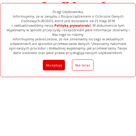
Drogi Użytkowniku,
Informujemy, że w związku z Rozporządzeniem o Ochronie Danych
Osobowych (RODO), które jest stosowane od 25 maja 2018
r.zaktualizowaliśmy naszą
Politykę prywatności
. W dokumencie tym
wyjaśniamy w sposób przejrzysty i bezpośredni jakie informacje zbieramy i
dlaczego to robimy.
Informujemy jednocześnie, że nie zmieniamy niczego w aktualnych
ustawieniach ani sposobie przetwarzania danych. Ulepszamy natomiast
opis naszych procedur i dokładniej wyjaśniamy, jak przetwarzamy Twoje
Galerie
Filmy
Baza Firm
Ogłoszenia
Pełna Wersja
dane osobowe oraz jakie prawa przysługują naszym użytkownikom.
Akceptuję
Nie teraz