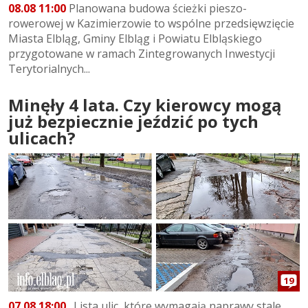
08.08 11:00
Planowana budowa ścieżki pieszo-
rowerowej w Kazimierzowie to wspólne przedsięwzięcie
Miasta Elbląg, Gminy Elbląg i Powiatu Elbląskiego
przygotowane w ramach Zintegrowanych Inwestycji
Terytorialnych...
Minęły 4 lata. Czy kierowcy mogą
już bezpiecznie jeździć po tych
ulicach?
19
07.08 18:00
„Lista ulic, które wymagają naprawy stale