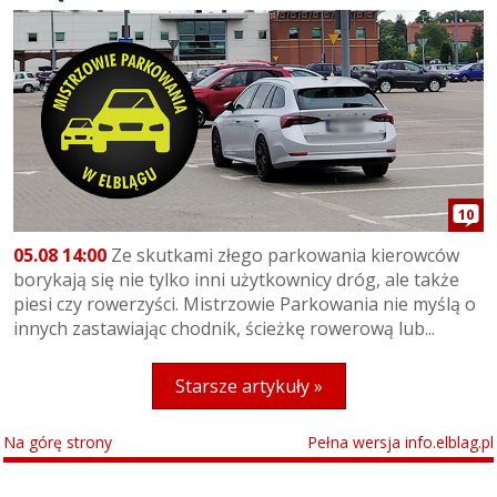
10
05.08 14:00
Ze skutkami złego parkowania kierowców
borykają się nie tylko inni użytkownicy dróg, ale także
piesi czy rowerzyści. Mistrzowie Parkowania nie myślą o
innych zastawiając chodnik, ścieżkę rowerową lub...
Starsze artykuły »
Na górę strony
Pełna wersja info.elblag.pl