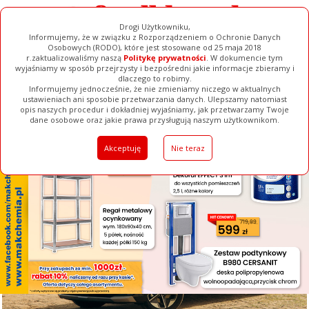
Drogi Użytkowniku,
Informujemy, że w związku z Rozporządzeniem o Ochronie Danych
Osobowych (RODO), które jest stosowane od 25 maja 2018
r.zaktualizowaliśmy naszą
Politykę prywatności
. W dokumencie tym
wyjaśniamy w sposób przejrzysty i bezpośredni jakie informacje zbieramy i
[ ZAMKNIJ ]
dlaczego to robimy.
Informujemy jednocześnie, że nie zmieniamy niczego w aktualnych
ustawieniach ani sposobie przetwarzania danych. Ulepszamy natomiast
opis naszych procedur i dokładniej wyjaśniamy, jak przetwarzamy Twoje
Galerie
Filmy
Baza Firm
Ogłoszenia
Pełna Wersja
dane osobowe oraz jakie prawa przysługują naszym użytkownikom.
Akceptuję
Nie teraz