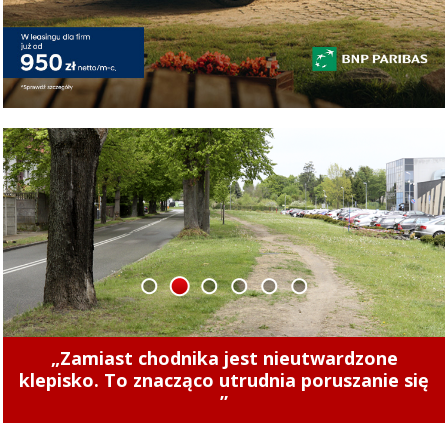
1
2
3
4
5
6
Concordia u siebie z Naki Olsztyn. Wygraj
„Zamiast chodnika jest nieutwardzone
klepisko. To znacząco utrudnia poruszanie się
rower!
”