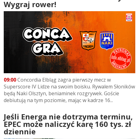
Wygraj rower!
09:00
Concordia Elbląg zagra pierwszy mecz w
Superscore IV Lidze na swoim boisku. Rywalem Słoników
będą Naki Olsztyn, beniaminek rozgrywek. Goście
debiutują na tym poziomie, mając w kadrze 16...
Jeśli Energa nie dotrzyma terminu,
EPEC może naliczyć karę 160 tys. zł
dziennie