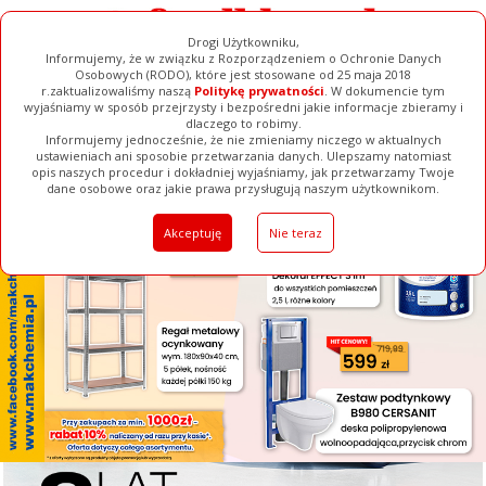
Drogi Użytkowniku,
Informujemy, że w związku z Rozporządzeniem o Ochronie Danych
Osobowych (RODO), które jest stosowane od 25 maja 2018
r.zaktualizowaliśmy naszą
Politykę prywatności
. W dokumencie tym
wyjaśniamy w sposób przejrzysty i bezpośredni jakie informacje zbieramy i
[ ZAMKNIJ ]
dlaczego to robimy.
Informujemy jednocześnie, że nie zmieniamy niczego w aktualnych
ustawieniach ani sposobie przetwarzania danych. Ulepszamy natomiast
opis naszych procedur i dokładniej wyjaśniamy, jak przetwarzamy Twoje
Galerie
Filmy
Baza Firm
Ogłoszenia
Pełna Wersja
dane osobowe oraz jakie prawa przysługują naszym użytkownikom.
Akceptuję
Nie teraz