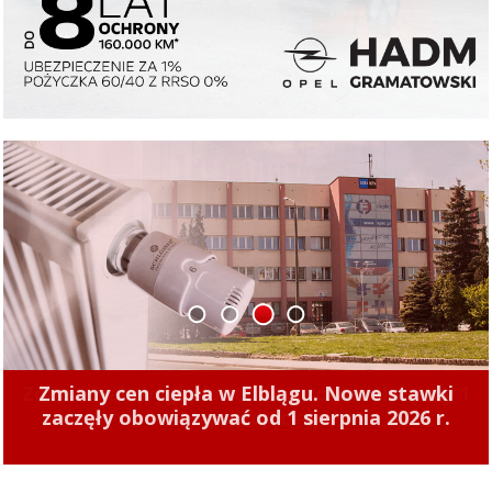
1
2
3
4
Zmiany cen ciepła w Elblągu. Nowe stawki
zaczęły obowiązywać od 1 sierpnia 2026 r.