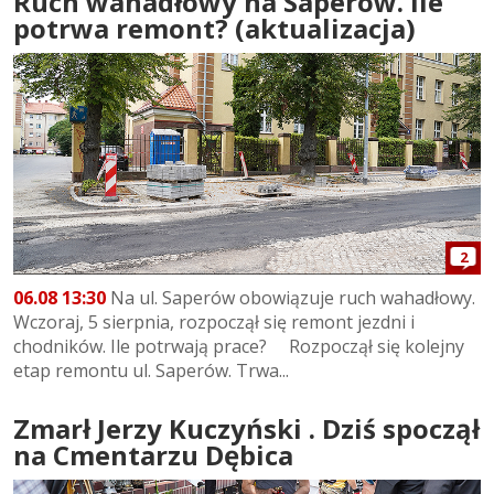
Ruch wahadłowy na Saperów. Ile
potrwa remont? (aktualizacja)
2
06.08 13:30
Na ul. Saperów obowiązuje ruch wahadłowy.
Wczoraj, 5 sierpnia, rozpoczął się remont jezdni i
chodników. Ile potrwają prace? Rozpoczął się kolejny
etap remontu ul. Saperów. Trwa...
Zmarł Jerzy Kuczyński . Dziś spoczął
na Cmentarzu Dębica