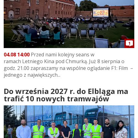
1
04.08 14:00
Przed nami kolejny seans w
ramach Letniego Kina pod Chmurką. Już 8 sierpnia o
godz. 21.00 zapraszamy na wspólne oglądanie F1: Film –
jednego z największych...
Do września 2027 r. do Elbląga ma
trafić 10 nowych tramwajów