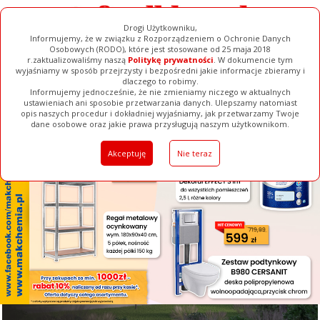
Drogi Użytkowniku,
Informujemy, że w związku z Rozporządzeniem o Ochronie Danych
Osobowych (RODO), które jest stosowane od 25 maja 2018
r.zaktualizowaliśmy naszą
Politykę prywatności
. W dokumencie tym
wyjaśniamy w sposób przejrzysty i bezpośredni jakie informacje zbieramy i
[ ZAMKNIJ ]
dlaczego to robimy.
Informujemy jednocześnie, że nie zmieniamy niczego w aktualnych
ustawieniach ani sposobie przetwarzania danych. Ulepszamy natomiast
opis naszych procedur i dokładniej wyjaśniamy, jak przetwarzamy Twoje
Galerie
Filmy
Baza Firm
Ogłoszenia
Pełna Wersja
dane osobowe oraz jakie prawa przysługują naszym użytkownikom.
Akceptuję
Nie teraz