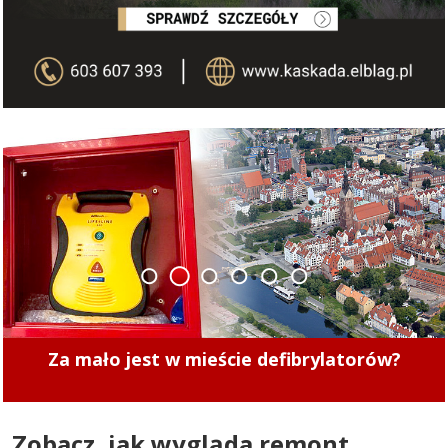
1
2
3
4
5
6
Mistrzowie Parkowania w Elblągu (część 495)
Zobacz, jak wygląda remont