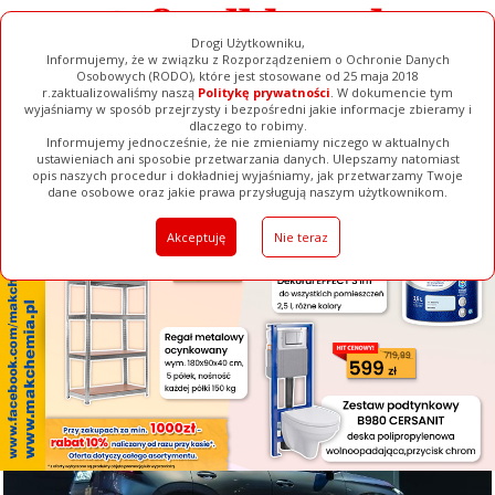
Drogi Użytkowniku,
Informujemy, że w związku z Rozporządzeniem o Ochronie Danych
Osobowych (RODO), które jest stosowane od 25 maja 2018
r.zaktualizowaliśmy naszą
Politykę prywatności
. W dokumencie tym
wyjaśniamy w sposób przejrzysty i bezpośredni jakie informacje zbieramy i
[ ZAMKNIJ ]
dlaczego to robimy.
Informujemy jednocześnie, że nie zmieniamy niczego w aktualnych
ustawieniach ani sposobie przetwarzania danych. Ulepszamy natomiast
opis naszych procedur i dokładniej wyjaśniamy, jak przetwarzamy Twoje
Galerie
Filmy
Baza Firm
Ogłoszenia
Pełna Wersja
dane osobowe oraz jakie prawa przysługują naszym użytkownikom.
Akceptuję
Nie teraz