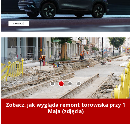
1
2
3
4
Zmiany cen ciepła w Elblągu. Nowe stawki
zaczęły obowiązywać od 1 sierpnia 2026 r.