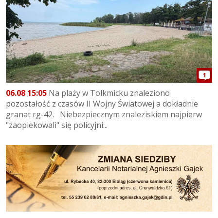
1
06.08 15:05
Na plaży w Tolkmicku znaleziono
pozostałość z czasów II Wojny Światowej a dokładnie
granat rg-42. Niebezpiecznym znaleziskiem najpierw
"zaopiekowali" się policyjni...