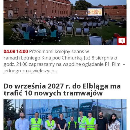
1
04.08 14:00
Przed nami kolejny seans w
ramach Letniego Kina pod Chmurką. Już 8 sierpnia o
godz. 21.00 zapraszamy na wspólne oglądanie F1: Film –
jednego z największych...
Do września 2027 r. do Elbląga ma
trafić 10 nowych tramwajów