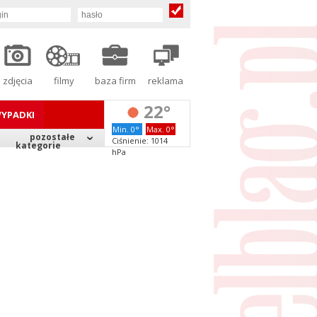
zdjęcia
filmy
baza firm
reklama
22°
YPADKI
Min. 0°
Max. 0°
pozostałe
Ciśnienie: 1014
kategorie
hPa