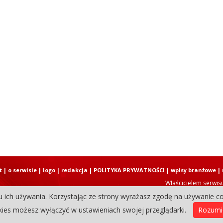
t
|
o serwisie
|
logo
|
redakcja
|
POLITYKA PRYWATNOŚCI
|
wpisy branżowe
|
Właścicielem serwis
u ich używania. Korzystając ze strony wyrażasz zgodę na używanie co
Copyright © 2004-2026 Elbląski D
ies możesz wyłączyć w ustawieniach swojej przeglądarki.
Rozum
0.1319580078125