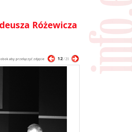
Tadeusza Różewicza
12
j obok aby przełączyć zdjęcie
/ 21