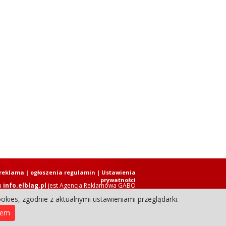
reklama
|
ogłoszenia regulamin
| Ustawienia
prywatności
u
info.elblag.pl
jest
Agencja Reklamowa GABO
okies, zgodnie z aktualnymi ustawieniami przeglądarki.
ziennik Internetowy. Wszystkie prawa zastrzeżone.
iem