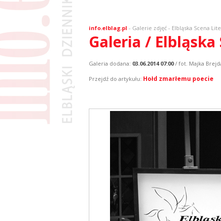
info.elblag.pl
-
Galerie zdjęć
- Elbląska Scena Li
Galeria / Elbląsk
Galeria dodana:
03.06.2014 07:00
/ fot. Majka Brejd
Hołd zmarłemu poecie
Przejdź do artykułu: