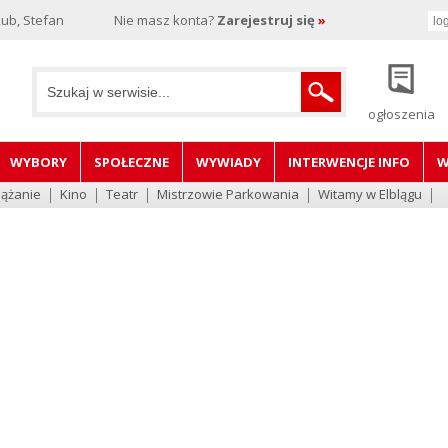
ub, Stefan
Nie masz konta?
Zarejestruj się
»
ogłoszenia
WYBORY
SPOŁECZNE
WYWIADY
INTERWENCJE INFO
W
lążanie
Kino
Teatr
Mistrzowie Parkowania
Witamy w Elblągu