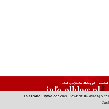
redakcja@info.elblag.pl
kontak
Ta strona używa cookies
. Dowiedz się
więcej
o cel
Cook