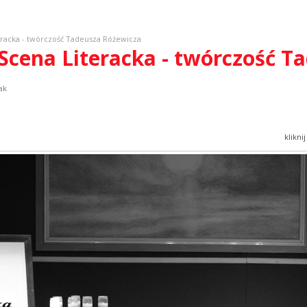
teracka - twórczość Tadeusza Różewicza
a Scena Literacka - twórczość 
ak
klikni