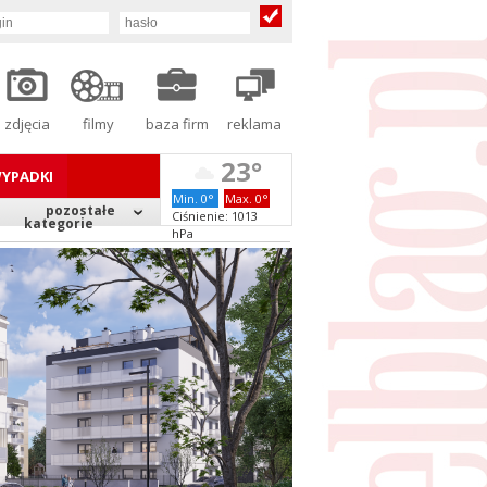
zdjęcia
filmy
baza firm
reklama
23°
YPADKI
Min. 0°
Max. 0°
pozostałe
Ciśnienie: 1013
kategorie
hPa