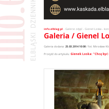
info.elblag.pl
-
Galerie zdjęć
- Gienel Loska - kon
Galeria / Gienel L
Galeria dodana:
25.03.2014 10:08
/ fot. Mirosław Kli
Gienek Loska: "Chcę być
Przejdź do artykułu: