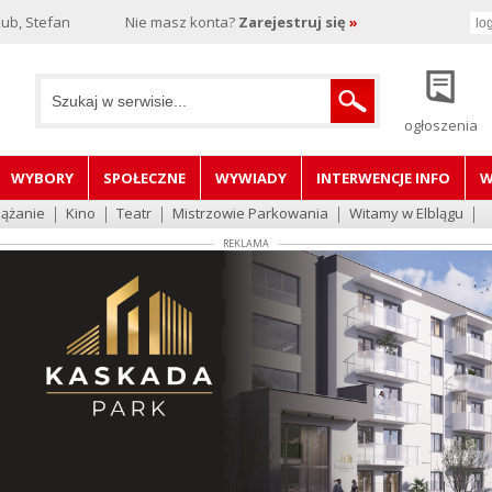
ub, Stefan
Nie masz konta?
Zarejestruj się
»
ogłoszenia
WYBORY
SPOŁECZNE
WYWIADY
INTERWENCJE INFO
W
lążanie
Kino
Teatr
Mistrzowie Parkowania
Witamy w Elblągu
REKLAMA