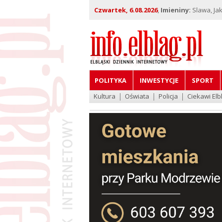
Czwartek, 6.08.2026
,
Imieniny:
Slawa, Jak
POLITYKA
INWESTYCJE
SPORT
Kultura
Oświata
Policja
Ciekawi Elb