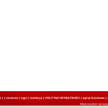
t
|
o serwisie
|
logo
|
redakcja
|
POLITYKA PRYWATNOŚCI
|
wpisy branżowe
|
Właścicielem serwis