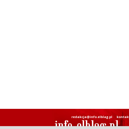
redakcja@info.elblag.pl
kontak