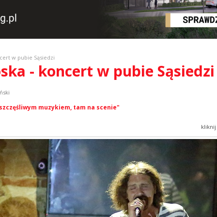
cert w pubie Sąsiedzi
oska - koncert w pubie Sąsiedzi
ński
 szczęśliwym muzykiem, tam na scenie"
klikni