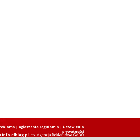
reklama
|
ogłoszenia regulamin
| Ustawienia
prywatności
u
info.elblag.pl
jest
Agencja Reklamowa GABO