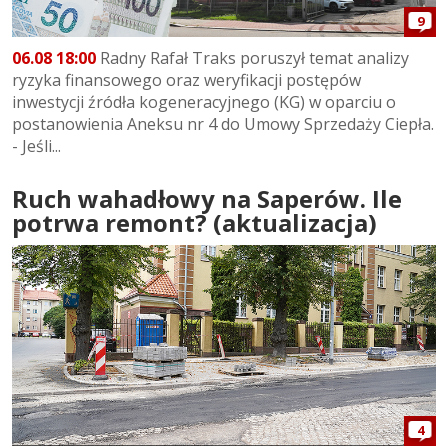
9
06.08 18:00
Radny Rafał Traks poruszył temat analizy
ryzyka finansowego oraz weryfikacji postępów
inwestycji źródła kogeneracyjnego (KG) w oparciu o
postanowienia Aneksu nr 4 do Umowy Sprzedaży Ciepła.
- Jeśli...
Ruch wahadłowy na Saperów. Ile
potrwa remont? (aktualizacja)
4