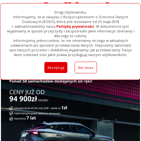
Drogi Użytkowniku,
Informujemy, że w związku z Rozporządzeniem o Ochronie Danych
Osobowych (RODO), które jest stosowane od 25 maja 2018
r.zaktualizowaliśmy naszą
Politykę prywatności
. W dokumencie tym
wyjaśniamy w sposób przejrzysty i bezpośredni jakie informacje zbieramy i
dlaczego to robimy.
Informujemy jednocześnie, że nie zmieniamy niczego w aktualnych
ustawieniach ani sposobie przetwarzania danych. Ulepszamy natomiast
opis naszych procedur i dokładniej wyjaśniamy, jak przetwarzamy Twoje
Galerie
Filmy
Baza Firm
Ogłoszenia
Pełna Wersja
dane osobowe oraz jakie prawa przysługują naszym użytkownikom.
Akceptuję
Nie teraz