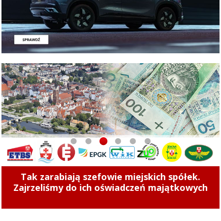
1
2
3
4
5
6
Tak zarabiają szefowie miejskich spółek.
Zajrzeliśmy do ich oświadczeń majątkowych