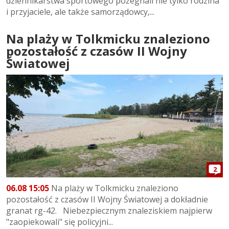
dziennikarstwa sportowego pożegnali nie tylko rodzina
i przyjaciele, ale także samorządowcy,...
Na plaży w Tolkmicku znaleziono
pozostałość z czasów II Wojny
Światowej
2
06.08 15:05
Na plaży w Tolkmicku znaleziono
pozostałość z czasów II Wojny Światowej a dokładnie
granat rg-42. Niebezpiecznym znaleziskiem najpierw
"zaopiekowali" się policyjni...