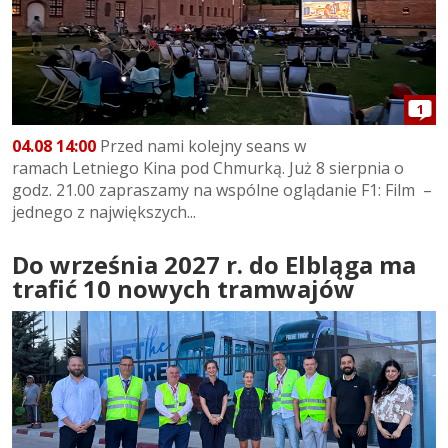
1
04.08 14:00
Przed nami kolejny seans w
ramach Letniego Kina pod Chmurką. Już 8 sierpnia o
godz. 21.00 zapraszamy na wspólne oglądanie F1: Film –
jednego z największych...
Do września 2027 r. do Elbląga ma
trafić 10 nowych tramwajów