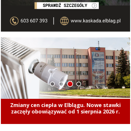
1
2
3
4
Zmiany cen ciepła w Elblągu. Nowe stawki
zaczęły obowiązywać od 1 sierpnia 2026 r.