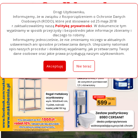
Drogi Użytkowniku,
Informujemy, że w związku z Rozporządzeniem o Ochronie Danych
Osobowych (RODO), które jest stosowane od 25 maja 2018
r.zaktualizowaliśmy naszą
Politykę prywatności
. W dokumencie tym
wyjaśniamy w sposób przejrzysty i bezpośredni jakie informacje zbieramy i
[ ZAMKNIJ ]
dlaczego to robimy.
Informujemy jednocześnie, że nie zmieniamy niczego w aktualnych
ustawieniach ani sposobie przetwarzania danych. Ulepszamy natomiast
opis naszych procedur i dokładniej wyjaśniamy, jak przetwarzamy Twoje
Galerie
Filmy
Baza Firm
Ogłoszenia
Pełna Wersja
dane osobowe oraz jakie prawa przysługują naszym użytkownikom.
Akceptuję
Nie teraz