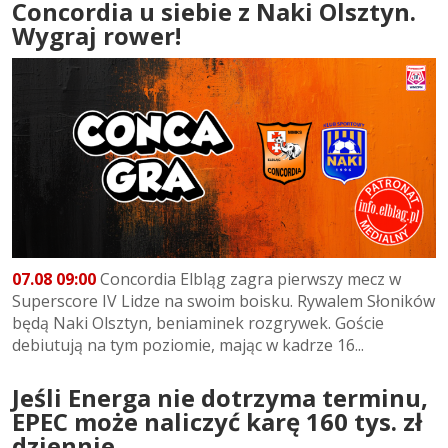
Concordia u siebie z Naki Olsztyn.
Wygraj rower!
07.08 09:00
Concordia Elbląg zagra pierwszy mecz w
Superscore IV Lidze na swoim boisku. Rywalem Słoników
będą Naki Olsztyn, beniaminek rozgrywek. Goście
debiutują na tym poziomie, mając w kadrze 16...
Jeśli Energa nie dotrzyma terminu,
EPEC może naliczyć karę 160 tys. zł
dziennie