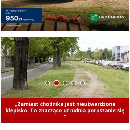
1
2
3
4
5
Concordia u siebie z Naki Olsztyn. Wygraj
rower!