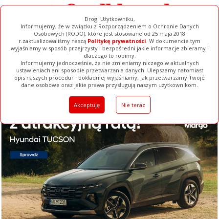
Drogi Użytkowniku,
Informujemy, że w związku z Rozporządzeniem o Ochronie Danych
Osobowych (RODO), które jest stosowane od 25 maja 2018
r.zaktualizowaliśmy naszą
Politykę prywatności
. W dokumencie tym
wyjaśniamy w sposób przejrzysty i bezpośredni jakie informacje zbieramy i
dlaczego to robimy.
Informujemy jednocześnie, że nie zmieniamy niczego w aktualnych
ustawieniach ani sposobie przetwarzania danych. Ulepszamy natomiast
opis naszych procedur i dokładniej wyjaśniamy, jak przetwarzamy Twoje
Galerie
Filmy
Baza Firm
Ogłoszenia
Pełna Wersja
dane osobowe oraz jakie prawa przysługują naszym użytkownikom.
Akceptuję
Nie teraz