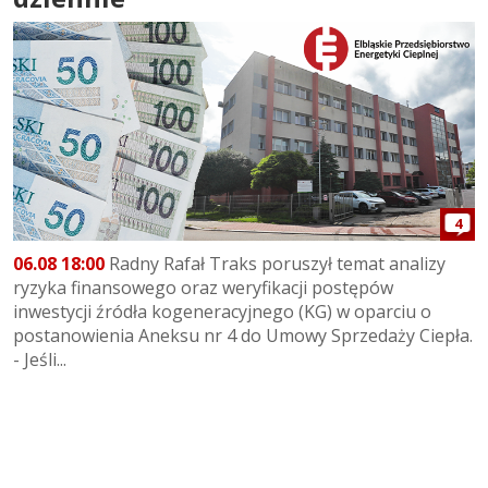
4
06.08 18:00
Radny Rafał Traks poruszył temat analizy
ryzyka finansowego oraz weryfikacji postępów
inwestycji źródła kogeneracyjnego (KG) w oparciu o
postanowienia Aneksu nr 4 do Umowy Sprzedaży Ciepła.
- Jeśli...