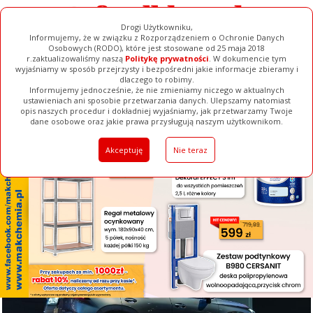
Drogi Użytkowniku,
Informujemy, że w związku z Rozporządzeniem o Ochronie Danych
Osobowych (RODO), które jest stosowane od 25 maja 2018
r.zaktualizowaliśmy naszą
Politykę prywatności
. W dokumencie tym
wyjaśniamy w sposób przejrzysty i bezpośredni jakie informacje zbieramy i
[ ZAMKNIJ ]
dlaczego to robimy.
Informujemy jednocześnie, że nie zmieniamy niczego w aktualnych
ustawieniach ani sposobie przetwarzania danych. Ulepszamy natomiast
opis naszych procedur i dokładniej wyjaśniamy, jak przetwarzamy Twoje
Galerie
Filmy
Baza Firm
Ogłoszenia
Pełna Wersja
dane osobowe oraz jakie prawa przysługują naszym użytkownikom.
Akceptuję
Nie teraz