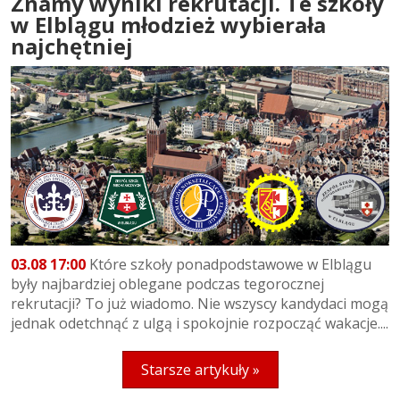
Znamy wyniki rekrutacji. Te szkoły
w Elblągu młodzież wybierała
najchętniej
03.08 17:00
Które szkoły ponadpodstawowe w Elblągu
były najbardziej oblegane podczas tegorocznej
rekrutacji? To już wiadomo. Nie wszyscy kandydaci mogą
jednak odetchnąć z ulgą i spokojnie rozpocząć wakacje....
Starsze artykuły »