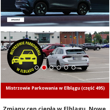
1
2
3
4
5
6
Kolejny nietrzeźwy kierowca z Elbląga za
kółkem. Uderzył w przydrożne drzewo
Zmiany cen ciepła w Elblągu. Nowe