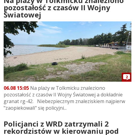
Na plaży w Tolkmicku znaleziono
pozostałość z czasów II Wojny
Światowej
2
06.08 15:05
Na plaży w Tolkmicku znaleziono
pozostałość z czasów II Wojny Światowej a dokładnie
granat rg-42. Niebezpiecznym znaleziskiem najpierw
"zaopiekowali" się policyjni...
Policjanci z WRD zatrzymali 2
rekordzistów w kierowaniu pod