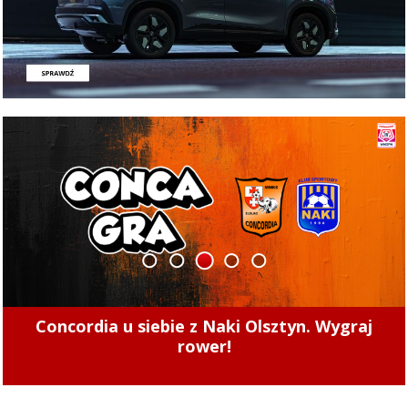
1
2
3
4
5
Concordia u siebie z Naki Olsztyn. Wygraj
rower!