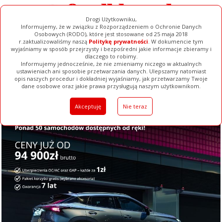
Drogi Użytkowniku,
Informujemy, że w związku z Rozporządzeniem o Ochronie Danych
Osobowych (RODO), które jest stosowane od 25 maja 2018
r.zaktualizowaliśmy naszą
Politykę prywatności
. W dokumencie tym
wyjaśniamy w sposób przejrzysty i bezpośredni jakie informacje zbieramy i
dlaczego to robimy.
Informujemy jednocześnie, że nie zmieniamy niczego w aktualnych
ustawieniach ani sposobie przetwarzania danych. Ulepszamy natomiast
opis naszych procedur i dokładniej wyjaśniamy, jak przetwarzamy Twoje
Galerie
Filmy
Baza Firm
Ogłoszenia
Pełna Wersja
dane osobowe oraz jakie prawa przysługują naszym użytkownikom.
Akceptuję
Nie teraz