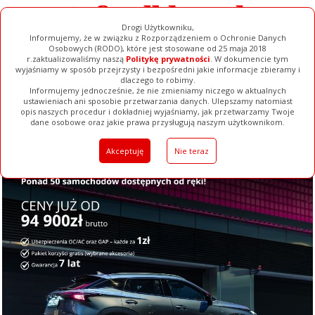
Drogi Użytkowniku,
Informujemy, że w związku z Rozporządzeniem o Ochronie Danych
Osobowych (RODO), które jest stosowane od 25 maja 2018
r.zaktualizowaliśmy naszą
Politykę prywatności
. W dokumencie tym
wyjaśniamy w sposób przejrzysty i bezpośredni jakie informacje zbieramy i
dlaczego to robimy.
Informujemy jednocześnie, że nie zmieniamy niczego w aktualnych
ustawieniach ani sposobie przetwarzania danych. Ulepszamy natomiast
opis naszych procedur i dokładniej wyjaśniamy, jak przetwarzamy Twoje
Galerie
Filmy
Baza Firm
Ogłoszenia
Pełna Wersja
dane osobowe oraz jakie prawa przysługują naszym użytkownikom.
Akceptuję
Nie teraz