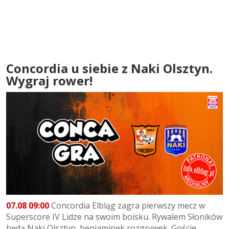
Concordia u siebie z Naki Olsztyn.
Wygraj rower!
07.08 09:00
Concordia Elbląg zagra pierwszy mecz w
Superscore IV Lidze na swoim boisku. Rywalem Słoników
będą Naki Olsztyn, beniaminek rozgrywek. Goście