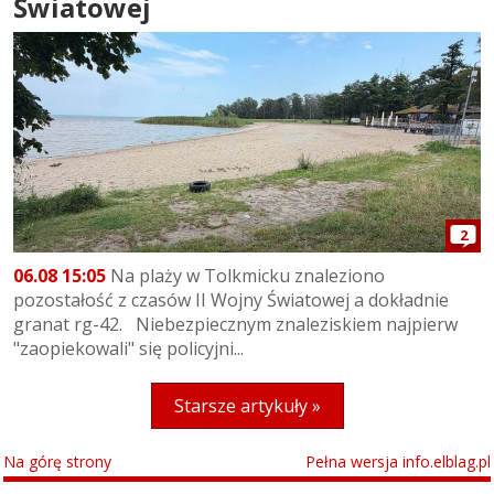
Światowej
2
06.08 15:05
Na plaży w Tolkmicku znaleziono
pozostałość z czasów II Wojny Światowej a dokładnie
granat rg-42. Niebezpiecznym znaleziskiem najpierw
"zaopiekowali" się policyjni...
Starsze artykuły »
Na górę strony
Pełna wersja info.elblag.pl