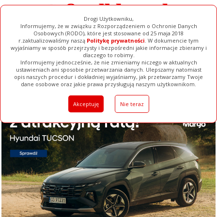
Drogi Użytkowniku,
Informujemy, że w związku z Rozporządzeniem o Ochronie Danych
Osobowych (RODO), które jest stosowane od 25 maja 2018
r.zaktualizowaliśmy naszą
Politykę prywatności
. W dokumencie tym
wyjaśniamy w sposób przejrzysty i bezpośredni jakie informacje zbieramy i
dlaczego to robimy.
Informujemy jednocześnie, że nie zmieniamy niczego w aktualnych
ustawieniach ani sposobie przetwarzania danych. Ulepszamy natomiast
opis naszych procedur i dokładniej wyjaśniamy, jak przetwarzamy Twoje
Galerie
Filmy
Baza Firm
Ogłoszenia
Pełna Wersja
dane osobowe oraz jakie prawa przysługują naszym użytkownikom.
Akceptuję
Nie teraz