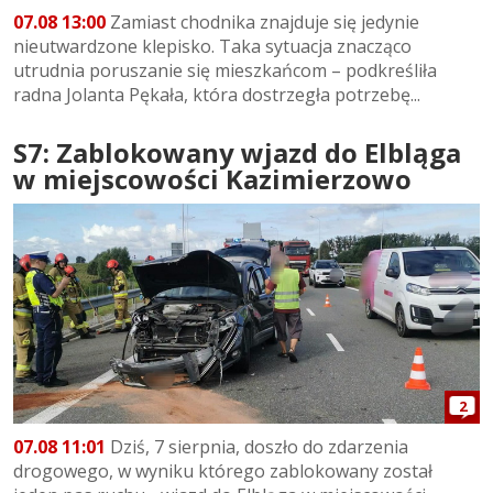
07.08 13:00
Zamiast chodnika znajduje się jedynie
nieutwardzone klepisko. Taka sytuacja znacząco
utrudnia poruszanie się mieszkańcom – podkreśliła
radna Jolanta Pękała, która dostrzegła potrzebę...
S7: Zablokowany wjazd do Elbląga
w miejscowości Kazimierzowo
2
07.08 11:01
Dziś, 7 sierpnia, doszło do zdarzenia
drogowego, w wyniku którego zablokowany został