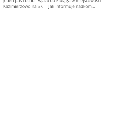
jeden pas ruchu - wjazd do Elbląga w miejscowości
Kazimierzowo na S7. Jak informuje nadkom....