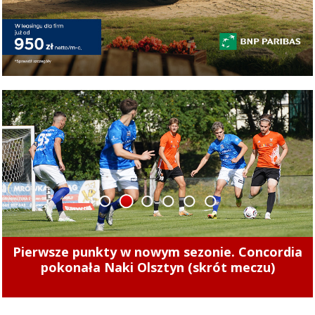
1
2
3
4
5
6
Tak zarabiają szefowie miejskich spółek.
Zajrzeliśmy do ich oświadczeń majątkowych