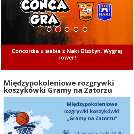
1
2
3
4
5
Jeśli Energa nie dotrzyma terminu, EPEC może
naliczyć karę 160 tys. zł dziennie. Czy do tego
dojdzie?
Międzypokoleniowe rozgrywki
koszykówki Gramy na Zatorzu