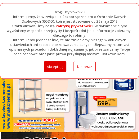
Drogi Użytkowniku,
Informujemy, że w związku z Rozporządzeniem o Ochronie Danych
Osobowych (RODO), które jest stosowane od 25 maja 2018
r.zaktualizowaliśmy naszą
Politykę prywatności
. W dokumencie tym
wyjaśniamy w sposób przejrzysty i bezpośredni jakie informacje zbieramy i
[ ZAMKNIJ ]
dlaczego to robimy.
Informujemy jednocześnie, że nie zmieniamy niczego w aktualnych
ustawieniach ani sposobie przetwarzania danych. Ulepszamy natomiast
opis naszych procedur i dokładniej wyjaśniamy, jak przetwarzamy Twoje
Galerie
Filmy
Baza Firm
Ogłoszenia
Pełna Wersja
dane osobowe oraz jakie prawa przysługują naszym użytkownikom.
Akceptuję
Nie teraz