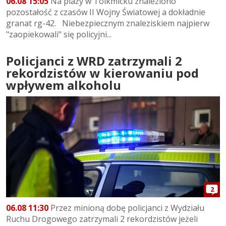
06.08 15:05
Na plaży w Tolkmicku znaleziono
pozostałość z czasów II Wojny Światowej a dokładnie
granat rg-42. Niebezpiecznym znaleziskiem najpierw
"zaopiekowali" się policyjni...
Policjanci z WRD zatrzymali 2
rekordzistów w kierowaniu pod
wpływem alkoholu
2
06.08 11:30
Przez minioną dobę policjanci z Wydziału
Ruchu Drogowego zatrzymali 2 rekordzistów jeżeli