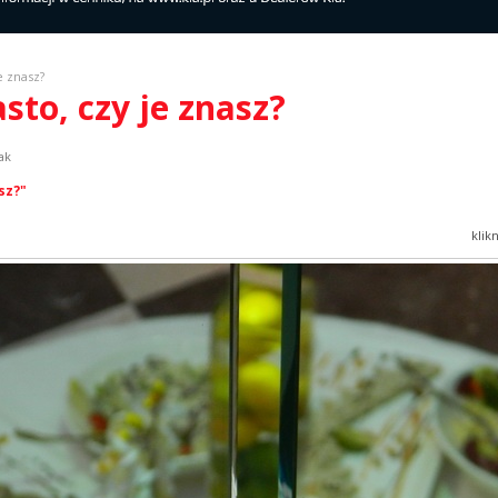
e znasz?
asto, czy je znasz?
ak
sz?"
klik