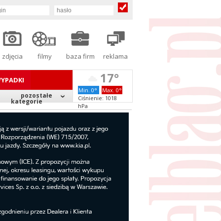
zdjęcia
filmy
baza firm
reklama
17°
YPADKI
Min. 0°
Max. 0°
pozostałe
Ciśnienie: 1018
kategorie
hPa