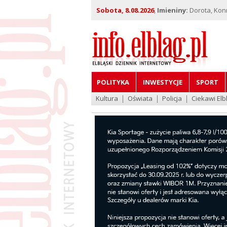
Sobota, 8.08.2026
,
Imieniny:
Dorota, Kon
POLITYKA
INWESTYCJE
SPORT
Kultura
Oświata
Policja
Ciekawi Elb