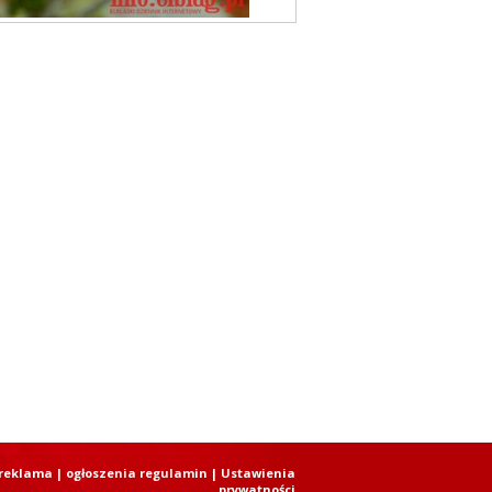
reklama
|
ogłoszenia regulamin
| Ustawienia
prywatności