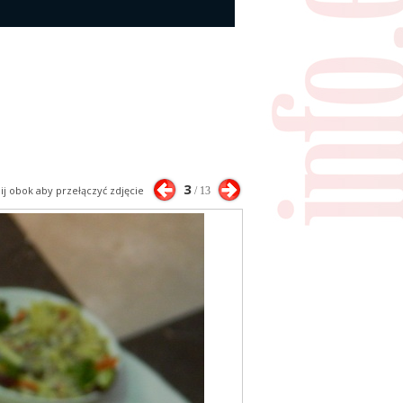
3
nij obok aby przełączyć zdjęcie
/ 13