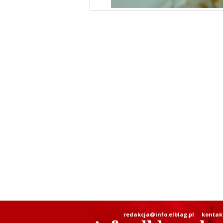
redakcja@info.elblag.pl
kontak