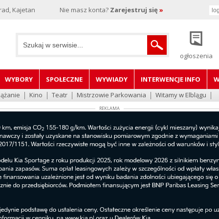
rad, Kajetan
Nie masz konta?
Zarejestruj się
»
ogłoszenia
WYBORY
SPOŁECZNE
WYWIADY
INTERWENCJE INFO
W
lążanie
Kino
Teatr
Mistrzowie Parkowania
Witamy w Elblągu
REKLAMA