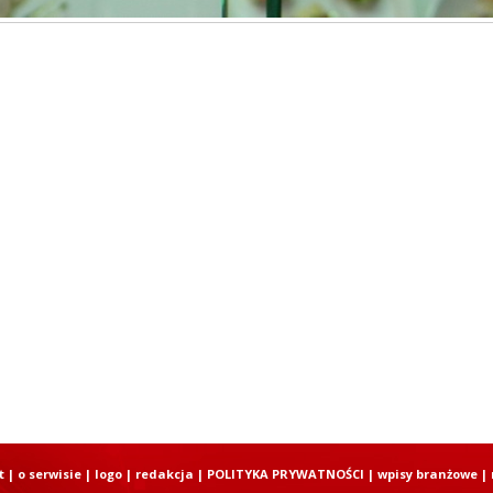
t
|
o serwisie
|
logo
|
redakcja
|
POLITYKA PRYWATNOŚCI
|
wpisy branżowe
|