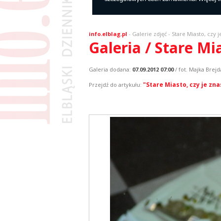
info.elblag.pl
-
Galerie zdjęć
- Stare Miasto, czy j
Galeria / Stare Mi
Galeria dodana:
07.09.2012 07:00
/ fot. Majka Brejd
"Stare Miasto, czy je zna
Przejdź do artykułu: