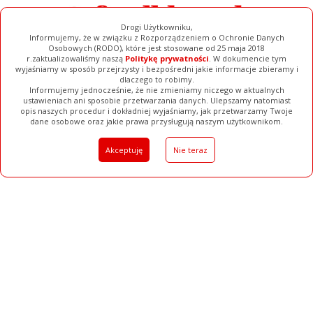
Drogi Użytkowniku,
Informujemy, że w związku z Rozporządzeniem o Ochronie Danych
Osobowych (RODO), które jest stosowane od 25 maja 2018
r.zaktualizowaliśmy naszą
Politykę prywatności
. W dokumencie tym
wyjaśniamy w sposób przejrzysty i bezpośredni jakie informacje zbieramy i
dlaczego to robimy.
Informujemy jednocześnie, że nie zmieniamy niczego w aktualnych
ustawieniach ani sposobie przetwarzania danych. Ulepszamy natomiast
opis naszych procedur i dokładniej wyjaśniamy, jak przetwarzamy Twoje
Galerie
Filmy
Baza Firm
Ogłoszenia
Pełna Wersja
dane osobowe oraz jakie prawa przysługują naszym użytkownikom.
Akceptuję
Nie teraz