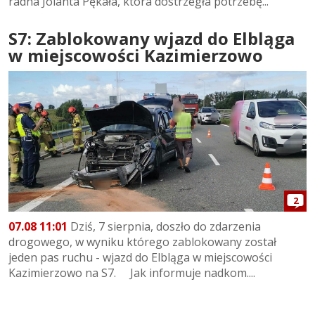
radna Jolanta Pękała, która dostrzegła potrzebę...
S7: Zablokowany wjazd do Elbląga
w miejscowości Kazimierzowo
2
07.08 11:01
Dziś, 7 sierpnia, doszło do zdarzenia
drogowego, w wyniku którego zablokowany został
jeden pas ruchu - wjazd do Elbląga w miejscowości
Kazimierzowo na S7. Jak informuje nadkom....