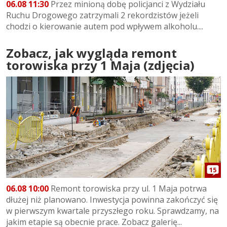
06.08 11:30
Przez minioną dobę policjanci z Wydziału
Ruchu Drogowego zatrzymali 2 rekordzistów jeżeli
chodzi o kierowanie autem pod wpływem alkoholu....
Zobacz, jak wygląda remont
torowiska przy 1 Maja (zdjęcia)
15
06.08 10:00
Remont torowiska przy ul. 1 Maja potrwa
dłużej niż planowano. Inwestycja powinna zakończyć się
w pierwszym kwartale przyszłego roku. Sprawdzamy, na
jakim etapie są obecnie prace. Zobacz galerię...