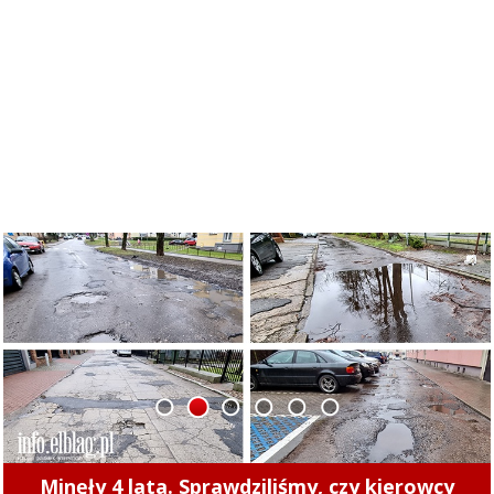
1
2
3
4
5
6
Międzypokoleniowe rozgrywki koszykówki