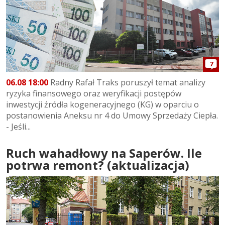
7
06.08 18:00
Radny Rafał Traks poruszył temat analizy
ryzyka finansowego oraz weryfikacji postępów
inwestycji źródła kogeneracyjnego (KG) w oparciu o
postanowienia Aneksu nr 4 do Umowy Sprzedaży Ciepła.
- Jeśli...
Ruch wahadłowy na Saperów. Ile
potrwa remont? (aktualizacja)