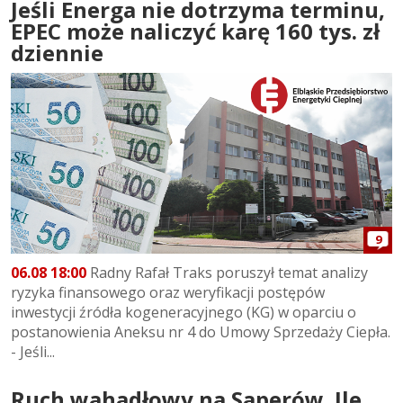
Jeśli Energa nie dotrzyma terminu,
EPEC może naliczyć karę 160 tys. zł
dziennie
9
06.08 18:00
Radny Rafał Traks poruszył temat analizy
ryzyka finansowego oraz weryfikacji postępów
inwestycji źródła kogeneracyjnego (KG) w oparciu o
postanowienia Aneksu nr 4 do Umowy Sprzedaży Ciepła.
- Jeśli...
Ruch wahadłowy na Saperów. Ile