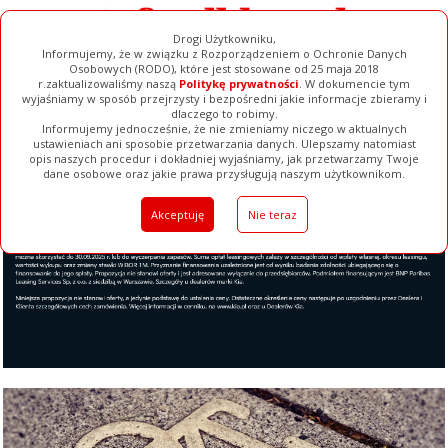
Drogi Użytkowniku,
Informujemy, że w związku z Rozporządzeniem o Ochronie Danych
Osobowych (RODO), które jest stosowane od 25 maja 2018
r.zaktualizowaliśmy naszą
Politykę prywatności
. W dokumencie tym
wyjaśniamy w sposób przejrzysty i bezpośredni jakie informacje zbieramy i
dlaczego to robimy.
Informujemy jednocześnie, że nie zmieniamy niczego w aktualnych
ustawieniach ani sposobie przetwarzania danych. Ulepszamy natomiast
opis naszych procedur i dokładniej wyjaśniamy, jak przetwarzamy Twoje
Galerie
Filmy
Baza Firm
Ogłoszenia
Pełna Wersja
dane osobowe oraz jakie prawa przysługują naszym użytkownikom.
Akceptuję
Nie teraz