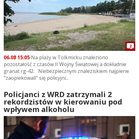
2
06.08 15:05
Na plaży w Tolkmicku znaleziono
pozostałość z czasów II Wojny Światowej a dokładnie
granat rg-42. Niebezpiecznym znaleziskiem najpierw
"zaopiekowali" się policyjni...
Policjanci z WRD zatrzymali 2
rekordzistów w kierowaniu pod
wpływem alkoholu