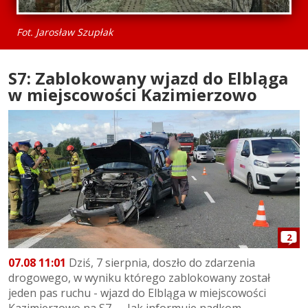
Fot. Jarosław Szupłak
S7: Zablokowany wjazd do Elbląga
w miejscowości Kazimierzowo
2
07.08 11:01
Dziś, 7 sierpnia, doszło do zdarzenia
drogowego, w wyniku którego zablokowany został
jeden pas ruchu - wjazd do Elbląga w miejscowości
Kazimierzowo na S7. Jak informuje nadkom....