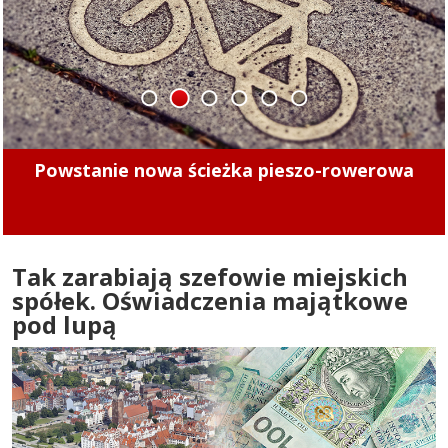
1
2
3
4
5
6
Minęły 4 lata. Sprawdziliśmy, czy kierowcy
mogą już bezpiecznie jeździć po tych ulicach
Tak zarabiają szefowie miejskich
spółek. Oświadczenia majątkowe
pod lupą