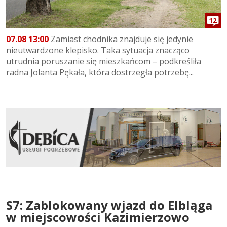
12
07.08 13:00
Zamiast chodnika znajduje się jedynie
nieutwardzone klepisko. Taka sytuacja znacząco
utrudnia poruszanie się mieszkańcom – podkreśliła
radna Jolanta Pękała, która dostrzegła potrzebę...
S7: Zablokowany wjazd do Elbląga
w miejscowości Kazimierzowo