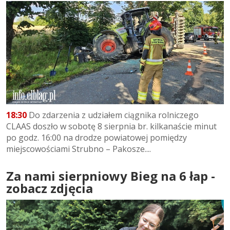
18:30
Do zdarzenia z udziałem ciągnika rolniczego
CLAAS doszło w sobotę 8 sierpnia br. kilkanaście minut
po godz. 16:00 na drodze powiatowej pomiędzy
miejscowościami Strubno – Pakosze....
Za nami sierpniowy Bieg na 6 łap -
zobacz zdjęcia