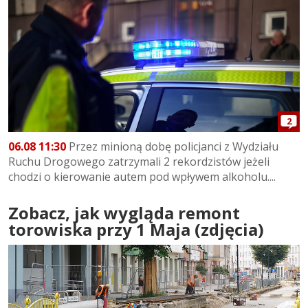
2
06.08 11:30
Przez minioną dobę policjanci z Wydziału
Ruchu Drogowego zatrzymali 2 rekordzistów jeżeli
chodzi o kierowanie autem pod wpływem alkoholu....
Zobacz, jak wygląda remont
torowiska przy 1 Maja (zdjęcia)