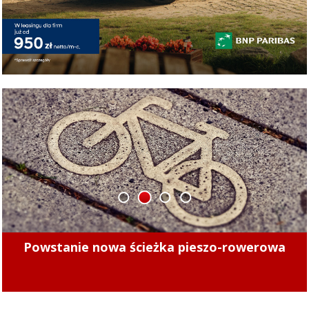
1
2
3
4
Minęły 4 lata. Sprawdziliśmy, czy kierowcy
mogą już bezpiecznie jeździć po tych ulicach