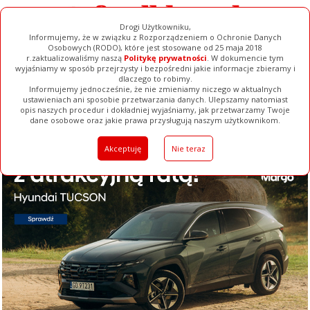
Drogi Użytkowniku,
Informujemy, że w związku z Rozporządzeniem o Ochronie Danych
Osobowych (RODO), które jest stosowane od 25 maja 2018
r.zaktualizowaliśmy naszą
Politykę prywatności
. W dokumencie tym
wyjaśniamy w sposób przejrzysty i bezpośredni jakie informacje zbieramy i
dlaczego to robimy.
Informujemy jednocześnie, że nie zmieniamy niczego w aktualnych
ustawieniach ani sposobie przetwarzania danych. Ulepszamy natomiast
opis naszych procedur i dokładniej wyjaśniamy, jak przetwarzamy Twoje
Galerie
Filmy
Baza Firm
Ogłoszenia
Pełna Wersja
dane osobowe oraz jakie prawa przysługują naszym użytkownikom.
Akceptuję
Nie teraz