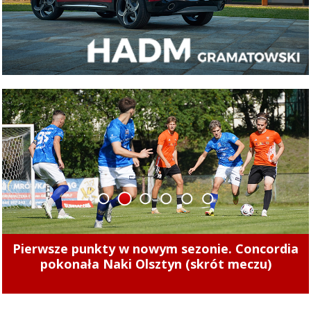
1
2
3
4
5
6
Tak zarabiają szefowie miejskich spółek.
Zajrzeliśmy do ich oświadczeń majątkowych