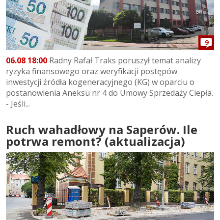
9
06.08 18:00
Radny Rafał Traks poruszył temat analizy
ryzyka finansowego oraz weryfikacji postępów
inwestycji źródła kogeneracyjnego (KG) w oparciu o
postanowienia Aneksu nr 4 do Umowy Sprzedaży Ciepła.
- Jeśli...
Ruch wahadłowy na Saperów. Ile
potrwa remont? (aktualizacja)