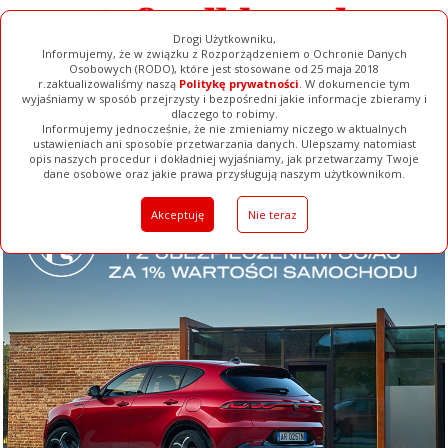
Drogi Użytkowniku,
Informujemy, że w związku z Rozporządzeniem o Ochronie Danych
Osobowych (RODO), które jest stosowane od 25 maja 2018
r.zaktualizowaliśmy naszą
Politykę prywatności
. W dokumencie tym
wyjaśniamy w sposób przejrzysty i bezpośredni jakie informacje zbieramy i
dlaczego to robimy.
Informujemy jednocześnie, że nie zmieniamy niczego w aktualnych
ustawieniach ani sposobie przetwarzania danych. Ulepszamy natomiast
opis naszych procedur i dokładniej wyjaśniamy, jak przetwarzamy Twoje
Galerie
Filmy
Baza Firm
Ogłoszenia
Pełna Wersja
dane osobowe oraz jakie prawa przysługują naszym użytkownikom.
Akceptuję
Nie teraz