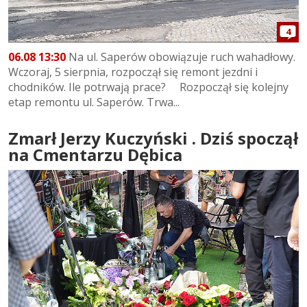
4
06.08 13:30
Na ul. Saperów obowiązuje ruch wahadłowy.
Wczoraj, 5 sierpnia, rozpoczął się remont jezdni i
chodników. Ile potrwają prace? Rozpoczął się kolejny
etap remontu ul. Saperów. Trwa...
Zmarł Jerzy Kuczyński . Dziś spoczął
na Cmentarzu Dębica