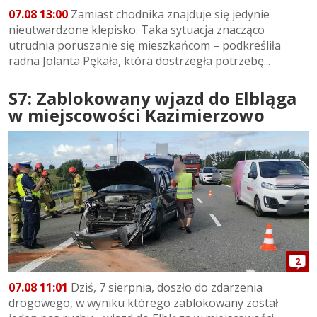
07.08 13:00
Zamiast chodnika znajduje się jedynie
nieutwardzone klepisko. Taka sytuacja znacząco
utrudnia poruszanie się mieszkańcom – podkreśliła
radna Jolanta Pękała, która dostrzegła potrzebę...
S7: Zablokowany wjazd do Elbląga
w miejscowości Kazimierzowo
2
07.08 11:01
Dziś, 7 sierpnia, doszło do zdarzenia
drogowego, w wyniku którego zablokowany został