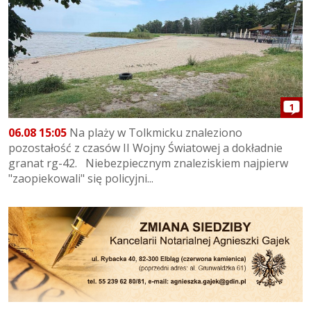
1
06.08 15:05
Na plaży w Tolkmicku znaleziono
pozostałość z czasów II Wojny Światowej a dokładnie
granat rg-42. Niebezpiecznym znaleziskiem najpierw
"zaopiekowali" się policyjni...