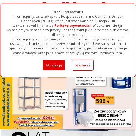
Drogi Użytkowniku,
Informujemy, że w związku z Rozporządzeniem o Ochronie Danych
Osobowych (RODO), które jest stosowane od 25 maja 2018
r.zaktualizowaliśmy naszą
Politykę prywatności
. W dokumencie tym
wyjaśniamy w sposób przejrzysty i bezpośredni jakie informacje zbieramy i
[ ZAMKNIJ ]
dlaczego to robimy.
Informujemy jednocześnie, że nie zmieniamy niczego w aktualnych
ustawieniach ani sposobie przetwarzania danych. Ulepszamy natomiast
opis naszych procedur i dokładniej wyjaśniamy, jak przetwarzamy Twoje
Galerie
Filmy
Baza Firm
Ogłoszenia
Pełna Wersja
dane osobowe oraz jakie prawa przysługują naszym użytkownikom.
Akceptuję
Nie teraz