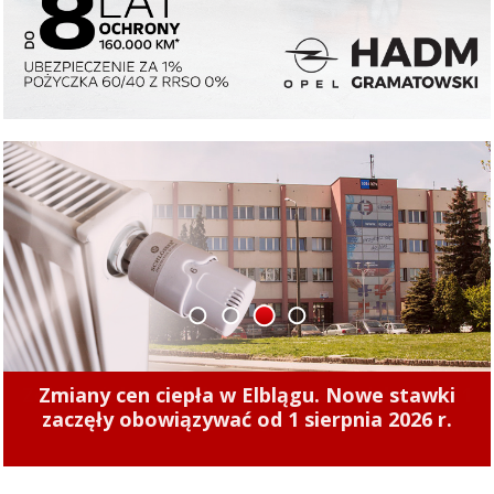
1
2
3
4
Zmiany cen ciepła w Elblągu. Nowe stawki
zaczęły obowiązywać od 1 sierpnia 2026 r.