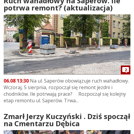
Ruch wahadłowy na Saperów. Ile
potrwa remont? (aktualizacja)
2
06.08 13:30
Na ul. Saperów obowiązuje ruch wahadłowy.
Wczoraj, 5 sierpnia, rozpoczął się remont jezdni i
chodników. Ile potrwają prace? Rozpoczął się kolejny
etap remontu ul. Saperów. Trwa...
Zmarł Jerzy Kuczyński . Dziś spoczął
na Cmentarzu Dębica