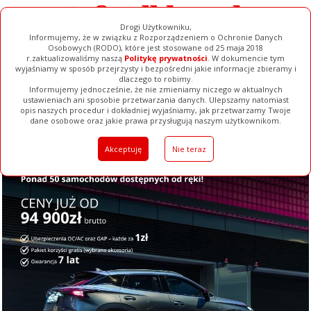
Drogi Użytkowniku,
Informujemy, że w związku z Rozporządzeniem o Ochronie Danych
Osobowych (RODO), które jest stosowane od 25 maja 2018
r.zaktualizowaliśmy naszą
Politykę prywatności
. W dokumencie tym
wyjaśniamy w sposób przejrzysty i bezpośredni jakie informacje zbieramy i
dlaczego to robimy.
Informujemy jednocześnie, że nie zmieniamy niczego w aktualnych
ustawieniach ani sposobie przetwarzania danych. Ulepszamy natomiast
opis naszych procedur i dokładniej wyjaśniamy, jak przetwarzamy Twoje
Galerie
Filmy
Baza Firm
Ogłoszenia
Pełna Wersja
dane osobowe oraz jakie prawa przysługują naszym użytkownikom.
Akceptuję
Nie teraz