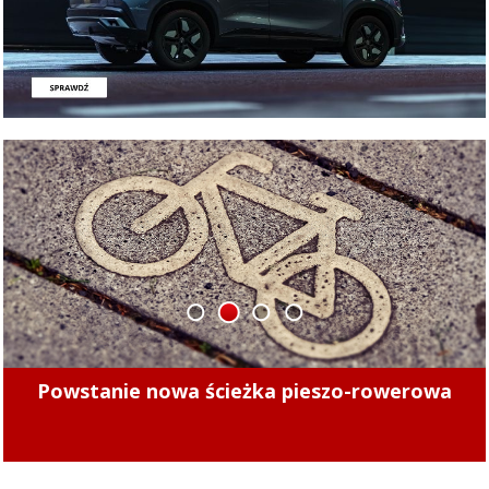
1
2
3
4
Minęły 4 lata. Sprawdziliśmy, czy kierowcy
mogą już bezpiecznie jeździć po tych ulicach