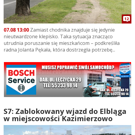
12
07.08 13:00
Zamiast chodnika znajduje się jedynie
nieutwardzone klepisko. Taka sytuacja znacząco
utrudnia poruszanie się mieszkańcom – podkreśliła
radna Jolanta Pękała, która dostrzegła potrzebę...
S7: Zablokowany wjazd do Elbląga
w miejscowości Kazimierzowo