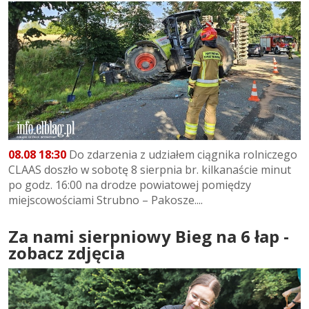
08.08 18:30
Do zdarzenia z udziałem ciągnika rolniczego
CLAAS doszło w sobotę 8 sierpnia br. kilkanaście minut
po godz. 16:00 na drodze powiatowej pomiędzy
miejscowościami Strubno – Pakosze....
Za nami sierpniowy Bieg na 6 łap -
zobacz zdjęcia