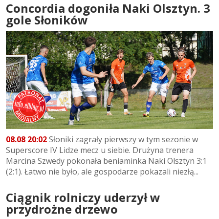
Concordia dogoniła Naki Olsztyn. 3
gole Słoników
08.08 20:02
Słoniki zagrały pierwszy w tym sezonie w
Superscore IV Lidze mecz u siebie. Drużyna trenera
Marcina Szwedy pokonała beniaminka Naki Olsztyn 3:1
(2:1). Łatwo nie było, ale gospodarze pokazali niezłą...
Ciągnik rolniczy uderzył w
przydrożne drzewo