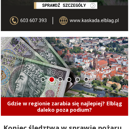
1
2
3
4
5
6
Przed nami jubileuszowa edycja Elbląskiego
Święta Chleba. Zobacz, co w programie
Koniec śledztwa w sprawie pożaru