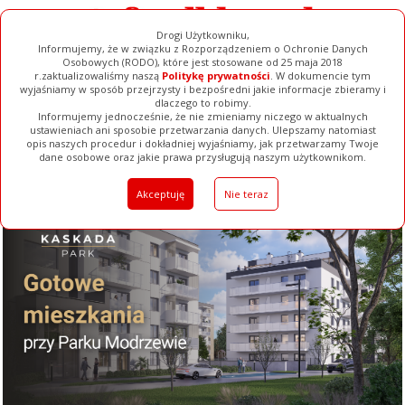
Drogi Użytkowniku,
Informujemy, że w związku z Rozporządzeniem o Ochronie Danych
Osobowych (RODO), które jest stosowane od 25 maja 2018
r.zaktualizowaliśmy naszą
Politykę prywatności
. W dokumencie tym
wyjaśniamy w sposób przejrzysty i bezpośredni jakie informacje zbieramy i
dlaczego to robimy.
Informujemy jednocześnie, że nie zmieniamy niczego w aktualnych
ustawieniach ani sposobie przetwarzania danych. Ulepszamy natomiast
opis naszych procedur i dokładniej wyjaśniamy, jak przetwarzamy Twoje
Galerie
Filmy
Baza Firm
Ogłoszenia
Pełna Wersja
dane osobowe oraz jakie prawa przysługują naszym użytkownikom.
Akceptuję
Nie teraz