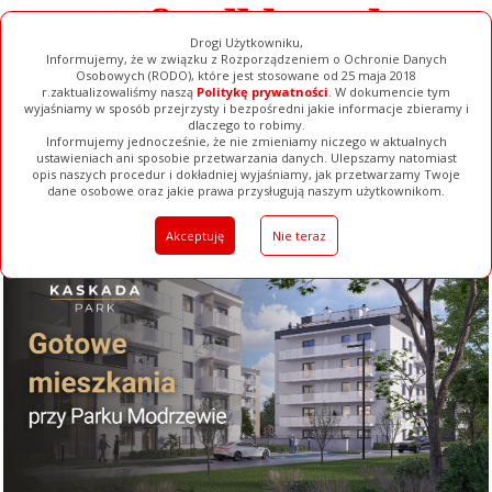
Drogi Użytkowniku,
Informujemy, że w związku z Rozporządzeniem o Ochronie Danych
Osobowych (RODO), które jest stosowane od 25 maja 2018
r.zaktualizowaliśmy naszą
Politykę prywatności
. W dokumencie tym
wyjaśniamy w sposób przejrzysty i bezpośredni jakie informacje zbieramy i
dlaczego to robimy.
Informujemy jednocześnie, że nie zmieniamy niczego w aktualnych
ustawieniach ani sposobie przetwarzania danych. Ulepszamy natomiast
opis naszych procedur i dokładniej wyjaśniamy, jak przetwarzamy Twoje
Galerie
Filmy
Baza Firm
Ogłoszenia
Pełna Wersja
dane osobowe oraz jakie prawa przysługują naszym użytkownikom.
Akceptuję
Nie teraz