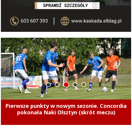
1
2
3
4
5
Tak zarabiają szefowie miejskich spółek.
Zajrzeliśmy do ich oświadczeń majątkowych