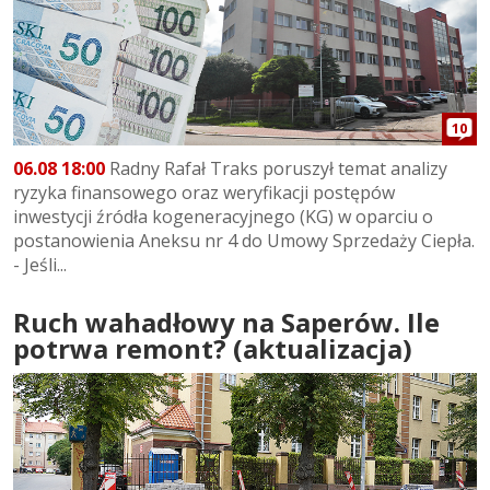
10
06.08 18:00
Radny Rafał Traks poruszył temat analizy
ryzyka finansowego oraz weryfikacji postępów
inwestycji źródła kogeneracyjnego (KG) w oparciu o
postanowienia Aneksu nr 4 do Umowy Sprzedaży Ciepła.
- Jeśli...
Ruch wahadłowy na Saperów. Ile
potrwa remont? (aktualizacja)