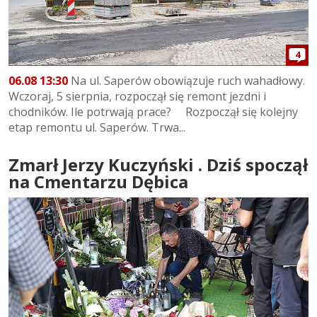
4
06.08 13:30
Na ul. Saperów obowiązuje ruch wahadłowy.
Wczoraj, 5 sierpnia, rozpoczął się remont jezdni i
chodników. Ile potrwają prace? Rozpoczął się kolejny
etap remontu ul. Saperów. Trwa...
Zmarł Jerzy Kuczyński . Dziś spoczął
na Cmentarzu Dębica