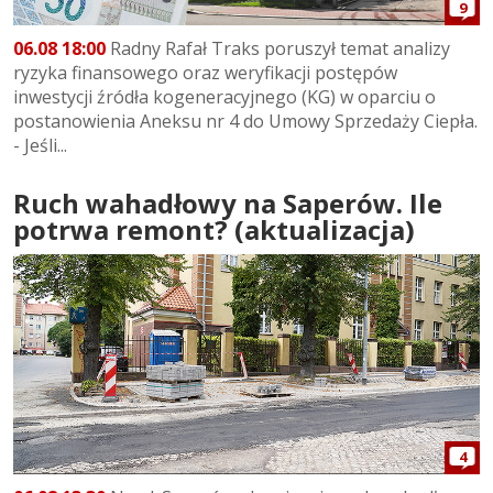
9
06.08 18:00
Radny Rafał Traks poruszył temat analizy
ryzyka finansowego oraz weryfikacji postępów
inwestycji źródła kogeneracyjnego (KG) w oparciu o
postanowienia Aneksu nr 4 do Umowy Sprzedaży Ciepła.
- Jeśli...
Ruch wahadłowy na Saperów. Ile
potrwa remont? (aktualizacja)
4