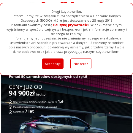
Drogi Użytkowniku,
Informujemy, że w związku z Rozporządzeniem o Ochronie Danych
Osobowych (RODO), które jest stosowane od 25 maja 2018
r.zaktualizowaliśmy naszą
Politykę prywatności
. W dokumencie tym
wyjaśniamy w sposób przejrzysty i bezpośredni jakie informacje zbieramy i
dlaczego to robimy.
Informujemy jednocześnie, że nie zmieniamy niczego w aktualnych
ustawieniach ani sposobie przetwarzania danych. Ulepszamy natomiast
opis naszych procedur i dokładniej wyjaśniamy, jak przetwarzamy Twoje
Galerie
Filmy
Baza Firm
Ogłoszenia
Pełna Wersja
dane osobowe oraz jakie prawa przysługują naszym użytkownikom.
Akceptuję
Nie teraz