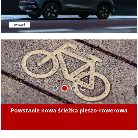
1
2
3
4
Minęły 4 lata. Sprawdziliśmy, czy kierowcy
mogą już bezpiecznie jeździć po tych ulicach