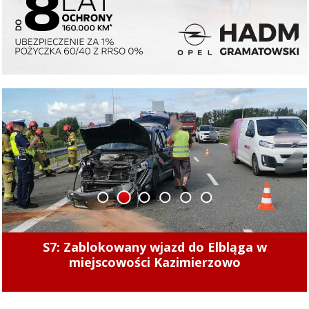
1
2
3
4
5
6
Na wodzie ponownie pojawią się Smocze
Łodzie