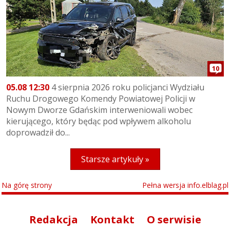
10
05.08 12:30
4 sierpnia 2026 roku policjanci Wydziału
Ruchu Drogowego Komendy Powiatowej Policji w
Nowym Dworze Gdańskim interweniowali wobec
kierującego, który będąc pod wpływem alkoholu
doprowadził do...
Starsze artykuły »
Na górę strony
Pełna wersja info.elblag.pl
Redakcja
Kontakt
O serwisie