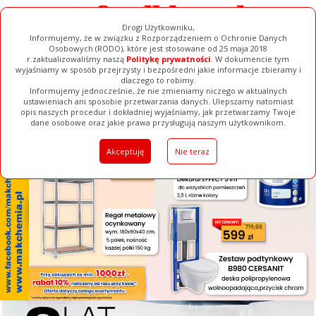
Drogi Użytkowniku,
Informujemy, że w związku z Rozporządzeniem o Ochronie Danych
Osobowych (RODO), które jest stosowane od 25 maja 2018
r.zaktualizowaliśmy naszą
Politykę prywatności
. W dokumencie tym
wyjaśniamy w sposób przejrzysty i bezpośredni jakie informacje zbieramy i
[ ZAMKNIJ ]
dlaczego to robimy.
Informujemy jednocześnie, że nie zmieniamy niczego w aktualnych
ustawieniach ani sposobie przetwarzania danych. Ulepszamy natomiast
opis naszych procedur i dokładniej wyjaśniamy, jak przetwarzamy Twoje
Galerie
Filmy
Baza Firm
Ogłoszenia
Pełna Wersja
dane osobowe oraz jakie prawa przysługują naszym użytkownikom.
Akceptuję
Nie teraz