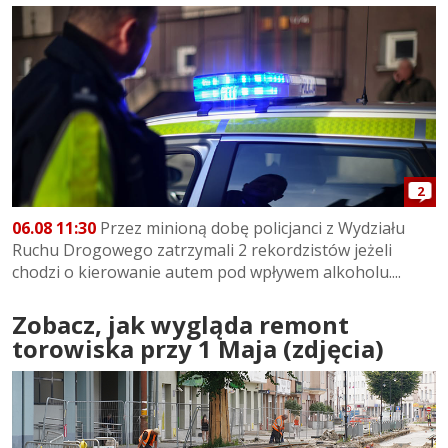
2
06.08 11:30
Przez minioną dobę policjanci z Wydziału
Ruchu Drogowego zatrzymali 2 rekordzistów jeżeli
chodzi o kierowanie autem pod wpływem alkoholu....
Zobacz, jak wygląda remont
torowiska przy 1 Maja (zdjęcia)