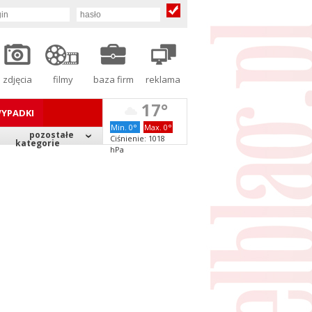
zdjęcia
filmy
baza firm
reklama
17°
YPADKI
Min. 0°
Max. 0°
pozostałe
Ciśnienie: 1018
kategorie
hPa