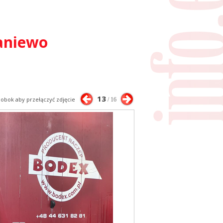
raniewo
13
j obok aby przełączyć zdjęcie
/ 16