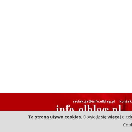
redakcja@info.elblag.pl
kontak
Ta strona używa cookies
. Dowiedz się
więcej
o cel
Cook