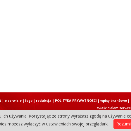
t
|
o serwisie
|
logo
|
redakcja
|
POLITYKA PRYWATNOŚCI
|
wpisy branżowe
|
Właścicielem serwis
u ich używania. Korzystając ze strony wyrażasz zgodę na używanie co
Copyright © 2004-2026 Elbląski D
ies możesz wyłączyć w ustawieniach swojej przeglądarki.
Rozum
0.36539316177368