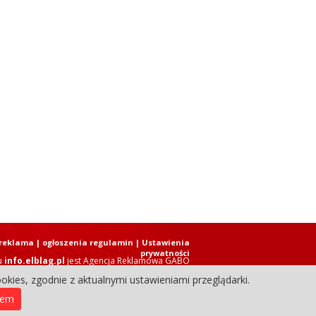
reklama
|
ogłoszenia regulamin
| Ustawienia
prywatności
u
info.elblag.pl
jest
Agencja Reklamowa GABO
okies, zgodnie z aktualnymi ustawieniami przeglądarki.
ziennik Internetowy. Wszystkie prawa zastrzeżone.
iem