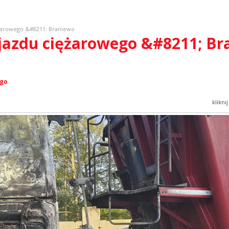
ężarowego &#8211; Braniewo
ojazdu ciężarowego &#8211; B
ego
klikni