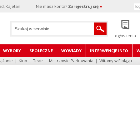
d, Kajetan
Nie masz konta?
Zarejestruj się
»
ogłoszenia
WYBORY
SPOŁECZNE
WYWIADY
INTERWENCJE INFO
W
lążanie
Kino
Teatr
Mistrzowie Parkowania
Witamy w Elblągu