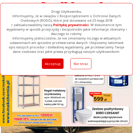
Drogi Użytkowniku,
Informujemy, że w związku z Rozporządzeniem o Ochronie Danych
Osobowych (RODO), które jest stosowane od 25 maja 2018
r.zaktualizowaliśmy naszą
Politykę prywatności
. W dokumencie tym
wyjaśniamy w sposób przejrzysty i bezpośredni jakie informacje zbieramy i
[ ZAMKNIJ ]
dlaczego to robimy.
Informujemy jednocześnie, że nie zmieniamy niczego w aktualnych
ustawieniach ani sposobie przetwarzania danych. Ulepszamy natomiast
opis naszych procedur i dokładniej wyjaśniamy, jak przetwarzamy Twoje
Galerie
Filmy
Baza Firm
Ogłoszenia
Pełna Wersja
dane osobowe oraz jakie prawa przysługują naszym użytkownikom.
Akceptuję
Nie teraz