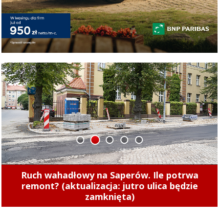
1
2
3
4
5
Zobacz, jak wygląda remont torowiska przy 1
Maja (zdjęcia)