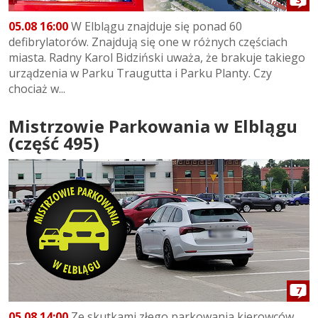
3
05.08 16:00
W Elblągu znajduje się ponad 60
defibrylatorów. Znajdują się one w różnych częściach
miasta. Radny Karol Bidziński uważa, że brakuje takiego
urządzenia w Parku Traugutta i Parku Planty. Czy
chociaż w...
Mistrzowie Parkowania w Elblągu
(część 495)
7
05.08 14:00
Ze skutkami złego parkowania kierowców