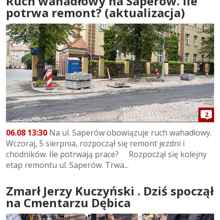
Ruch wahadłowy na Saperów. Ile
potrwa remont? (aktualizacja)
2
06.08 13:30
Na ul. Saperów obowiązuje ruch wahadłowy.
Wczoraj, 5 sierpnia, rozpoczął się remont jezdni i
chodników. Ile potrwają prace? Rozpoczął się kolejny
etap remontu ul. Saperów. Trwa...
Zmarł Jerzy Kuczyński . Dziś spoczął
na Cmentarzu Dębica