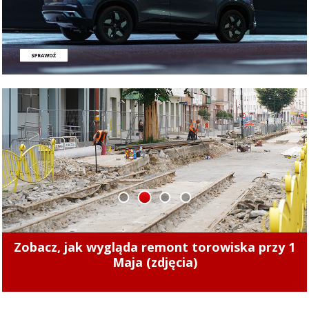
1
2
3
4
Zmiany cen ciepła w Elblągu. Nowe stawki
zaczęły obowiązywać od 1 sierpnia 2026 r.