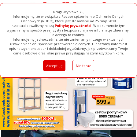
Drogi Użytkowniku,
Informujemy, że w związku z Rozporządzeniem o Ochronie Danych
Osobowych (RODO), które jest stosowane od 25 maja 2018
r.zaktualizowaliśmy naszą
Politykę prywatności
. W dokumencie tym
wyjaśniamy w sposób przejrzysty i bezpośredni jakie informacje zbieramy i
[ ZAMKNIJ ]
dlaczego to robimy.
Informujemy jednocześnie, że nie zmieniamy niczego w aktualnych
ustawieniach ani sposobie przetwarzania danych. Ulepszamy natomiast
opis naszych procedur i dokładniej wyjaśniamy, jak przetwarzamy Twoje
Galerie
Filmy
Baza Firm
Ogłoszenia
Pełna Wersja
dane osobowe oraz jakie prawa przysługują naszym użytkownikom.
Akceptuję
Nie teraz